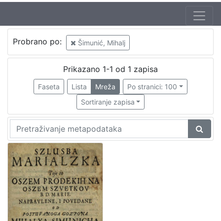
Autor
Probrano po:
Šimunić, Mihalj
Šimunić, Mihalj
1
Prikazano 1-1 od 1 zapisa
Faseta
Lista
Mreža
Po stranici: 100
[
1
Sortiranje zapisa
]
Izdavač
Knjižnice grada Zagreba
1
[
1
]
Mjesto