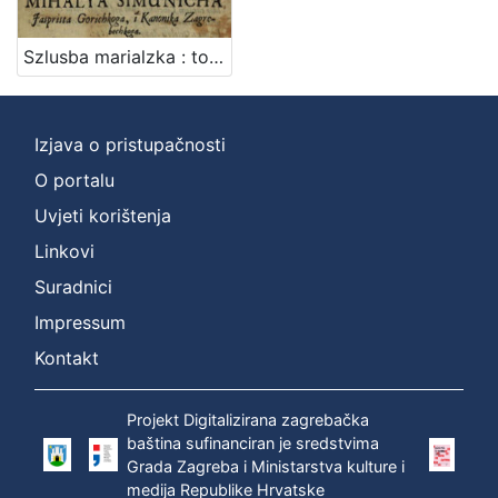
izdanja
Zagreb
1
Szlusba marialzka : toje to Oszem prodekih na oszem szvetkov B. D. Marie : Polek toga Szedem kratkih opomenkov k-vszakomu szvetku B. D. Marie prikladneh. Na szusbu [!] Marie alduvane po jedne oszebuine szlusbenicze J.B.V.P. / Napravlene, i povedane od postuvanoga gozpona Mihalya Simunicha jasprista Gorichkoga, i kanonika Zagrebechkoga
Izjava o pristupačnosti
[
1
O portalu
]
Uvjeti korištenja
Nakladnička
Linkovi
cjelina
Suradnici
Digitalizirana zagrebačka baština
1
Impressum
Izdanja zagrebačkih tiskara 17. i 18. stoljeća
1
Kontakt
Projekt Digitalizirana zagrebačka
[
baština sufinanciran je sredstvima
2
Grada Zagreba i Ministarstva kulture i
]
medija Republike Hrvatske