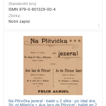
]
Standardni broj
Vrsta
ISMN 979-0-801329-00-4
građe
Zbirka
notna građa
2
Notni zapisi
1
[
1
]
Zbirka
Notni zapisi
2
[
1
]
Na Plitvička jezera! : balet u 2 slike : po ideji dra.
Stj. pl Miletića = Aux lacs de Plitvice! : ballet en 2