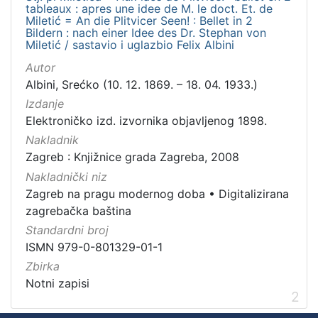
tableaux : apres une idee de M. le doct. Et. de
Miletić = An die Plitvicer Seen! : Bellet in 2
Bildern : nach einer Idee des Dr. Stephan von
Miletić / sastavio i uglazbio Felix Albini
Autor
Albini, Srećko (10. 12. 1869. – 18. 04. 1933.)
Izdanje
Elektroničko izd. izvornika objavljenog 1898.
Nakladnik
Zagreb : Knjižnice grada Zagreba, 2008
Nakladnički niz
Zagreb na pragu modernog doba
•
Digitalizirana
zagrebačka baština
Standardni broj
ISMN 979-0-801329-01-1
Zbirka
Notni zapisi
2