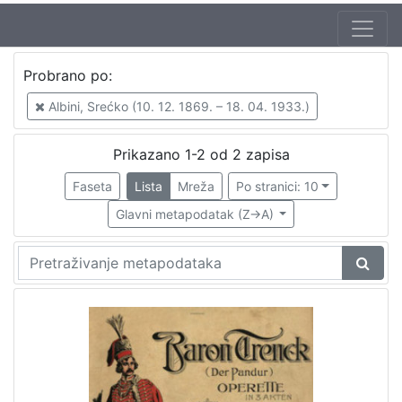
Autor
Probrano po:
Albini, Srećko (10. 12. 1869. – 18. 04. 1933.)
2
Albini, Srećko (10. 12. 1869. – 18. 04. 1933.)
Prikazano 1-2 od 2 zapisa
[
1
Faseta
Lista
Mreža
Po stranici: 10
]
Glavni metapodatak (Z->A)
Jezik
njemački
2
francuski
1
[
2
]