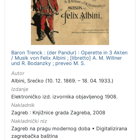
Mjesto
izdanja
Zagreb
2
Baron Trenck : (der Pandur) : Operette in 3 Akten
[
/ Musik von Felix Albini ; [libretto] A. M. Willner
1
und R. Bodanzky ; preveo M. S.
]
Autor
Nakladnička
Albini, Srećko (10. 12. 1869. – 18. 04. 1933.)
cjelina
Izdanje
Zagreb na pragu modernog doba
2
Elektroničko izd. izvornika objavljenog 1908.
Digitalizirana zagrebačka baština
2
Nakladnik
Zagreb : Knjižnice grada Zagreba, 2008
Nakladnički niz
Zagreb na pragu modernog doba
•
Digitalizirana
[
2
zagrebačka baština