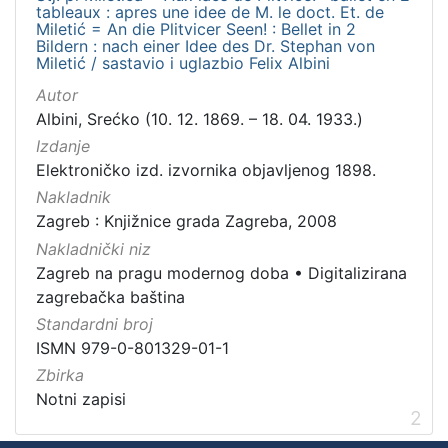
tableaux : apres une idee de M. le doct. Et. de
Miletić = An die Plitvicer Seen! : Bellet in 2
Bildern : nach einer Idee des Dr. Stephan von
Miletić / sastavio i uglazbio Felix Albini
Autor
Albini, Srećko (10. 12. 1869. – 18. 04. 1933.)
Izdanje
Elektroničko izd. izvornika objavljenog 1898.
Nakladnik
Zagreb : Knjižnice grada Zagreba, 2008
Nakladnički niz
Zagreb na pragu modernog doba
•
Digitalizirana
zagrebačka baština
Standardni broj
ISMN 979-0-801329-01-1
Zbirka
Notni zapisi
2