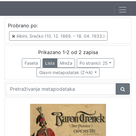
Autor
Probrano po:
Albini, Srećko (10. 12. 1869. – 18. 04. 1933.)
2
Albini, Srećko (10. 12. 1869. – 18. 04. 1933.)
Prikazano 1-2 od 2 zapisa
[
1
Faseta
Lista
Mreža
Po stranici: 25
]
Glavni metapodatak (Z->A)
Jezik
njemački
2
francuski
1
[
2
]