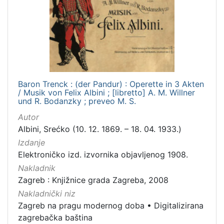
Mjesto
izdanja
Zagreb
2
Baron Trenck : (der Pandur) : Operette in 3 Akten
[
/ Musik von Felix Albini ; [libretto] A. M. Willner
1
und R. Bodanzky ; preveo M. S.
]
Autor
Nakladnička
Albini, Srećko (10. 12. 1869. – 18. 04. 1933.)
cjelina
Izdanje
Zagreb na pragu modernog doba
2
Elektroničko izd. izvornika objavljenog 1908.
Digitalizirana zagrebačka baština
2
Nakladnik
Zagreb : Knjižnice grada Zagreba, 2008
Nakladnički niz
Zagreb na pragu modernog doba
•
Digitalizirana
[
2
zagrebačka baština