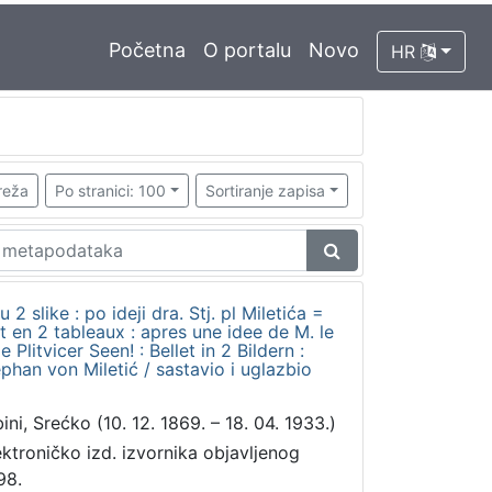
Početna
O portalu
Novo
HR
reža
Po stranici: 100
Sortiranje zapisa
u 2 slike : po ideji dra. Stj. pl Miletića =
let en 2 tableaux : apres une idee de M. le
 Plitvicer Seen! : Bellet in 2 Bildern :
phan von Miletić / sastavio i uglazbio
ini, Srećko (10. 12. 1869. – 18. 04. 1933.)
ektroničko izd. izvornika objavljenog
98.