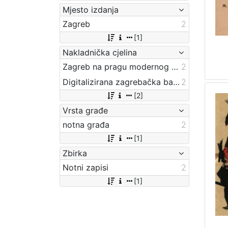
Mjesto izdanja
Zagreb
2
[1]
Nakladnička cjelina
Zagreb na pragu modernog doba
2
Digitalizirana zagrebačka baština
2
[2]
Vrsta građe
notna građa
2
[1]
Zbirka
Notni zapisi
2
[1]