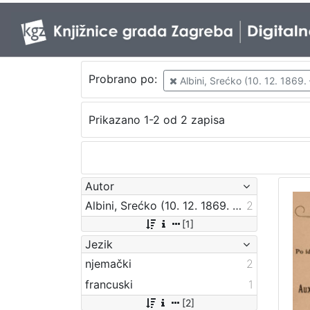
Probrano po:
Albini, Srećko (10. 12. 1869. 
Prikazano 1-2 od 2 zapisa
Autor
Albini, Srećko (10. 12. 1869. – 18. 04. 1933.)
2
[1]
Jezik
njemački
2
francuski
1
[2]