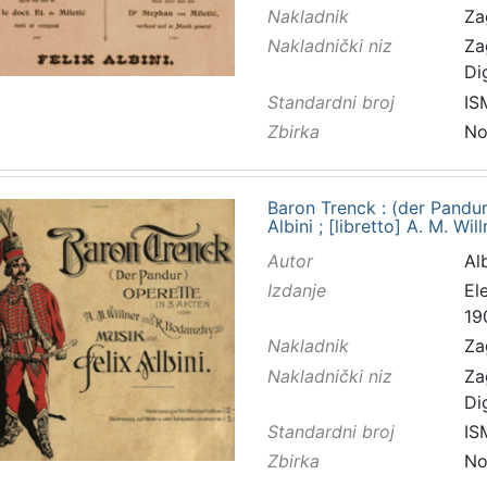
Nakladnik
Za
Nakladnički niz
Za
Di
Standardni broj
IS
Zbirka
No
Baron Trenck : (der Pandur
Albini ; [libretto] A. M. W
Autor
Alb
Izdanje
El
19
Nakladnik
Za
Nakladnički niz
Za
Di
Standardni broj
IS
Zbirka
No