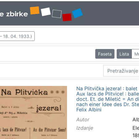
– 18. 04. 1933.)
Faseta
Lista
M
Na Plitvička jezera! : balet 
Aux lacs de Plitvice! : bal
doct. Et. de Miletić = An die
nach einer Idee des Dr. Ste
Felix Albini
Autor
Alb
Izdanje
El
18