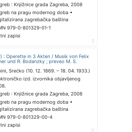
greb : Knjižnice grada Zagreba, 2008
greb na pragu modernog doba
•
gitalizirana zagrebačka baština
MN 979-0-801329-01-1
tni zapisi
1
) : Operette in 3 Akten / Musik von Felix
illner und R. Bodanzky ; preveo M. S.
ini, Srećko (10. 12. 1869. – 18. 04. 1933.)
ektroničko izd. izvornika objavljenog
08.
greb : Knjižnice grada Zagreba, 2008
greb na pragu modernog doba
•
gitalizirana zagrebačka baština
MN 979-0-801329-00-4
tni zapisi
2