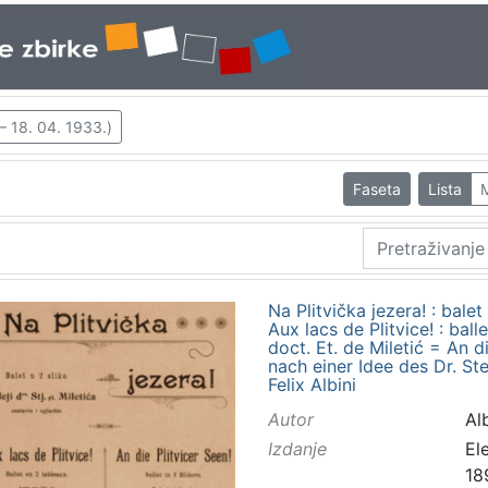
– 18. 04. 1933.)
Faseta
Lista
Na Plitvička jezera! : balet 
Aux lacs de Plitvice! : bal
doct. Et. de Miletić = An die
nach einer Idee des Dr. Ste
Felix Albini
Autor
Alb
Izdanje
El
18