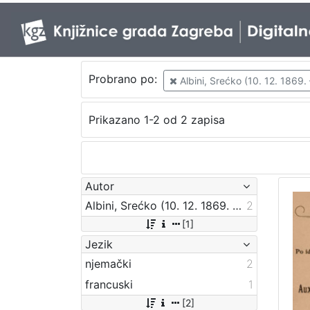
Probrano po:
Albini, Srećko (10. 12. 1869. 
Prikazano 1-2 od 2 zapisa
Autor
Albini, Srećko (10. 12. 1869. – 18. 04. 1933.)
2
[1]
Jezik
njemački
2
francuski
1
[2]