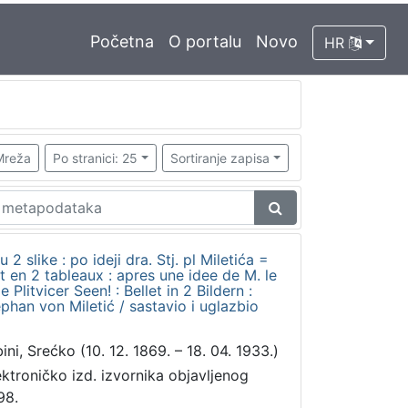
Početna
O portalu
Novo
HR
Mreža
Po stranici: 25
Sortiranje zapisa
u 2 slike : po ideji dra. Stj. pl Miletića =
let en 2 tableaux : apres une idee de M. le
 Plitvicer Seen! : Bellet in 2 Bildern :
phan von Miletić / sastavio i uglazbio
ini, Srećko (10. 12. 1869. – 18. 04. 1933.)
ektroničko izd. izvornika objavljenog
98.