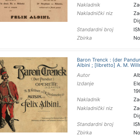
Nakladnik
Za
Nakladnički niz
Za
Di
Standardni broj
IS
Zbirka
No
Baron Trenck : (der Pandur
Albini ; [libretto] A. M. W
Autor
Alb
Izdanje
El
19
Nakladnik
Za
Nakladnički niz
Za
Di
Standardni broj
IS
Zbirka
No