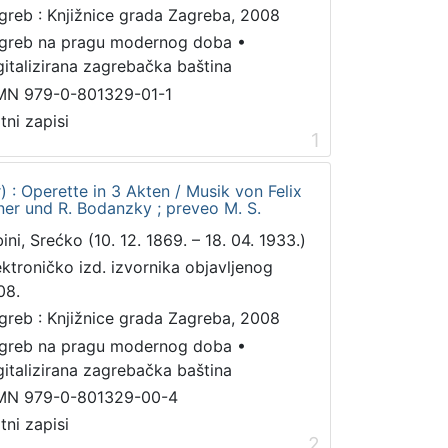
greb : Knjižnice grada Zagreba, 2008
greb na pragu modernog doba
•
gitalizirana zagrebačka baština
MN 979-0-801329-01-1
tni zapisi
1
) : Operette in 3 Akten / Musik von Felix
illner und R. Bodanzky ; preveo M. S.
ini, Srećko (10. 12. 1869. – 18. 04. 1933.)
ektroničko izd. izvornika objavljenog
08.
greb : Knjižnice grada Zagreba, 2008
greb na pragu modernog doba
•
gitalizirana zagrebačka baština
MN 979-0-801329-00-4
tni zapisi
2