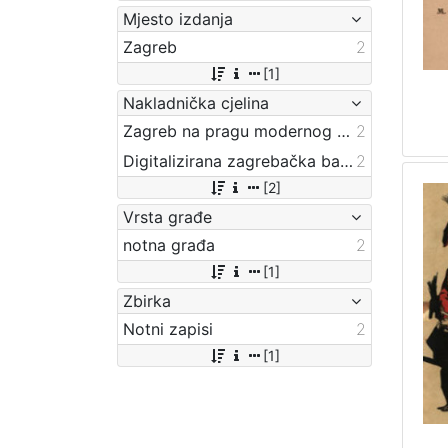
Mjesto izdanja
Zagreb
2
[1]
Nakladnička cjelina
Zagreb na pragu modernog doba
2
Digitalizirana zagrebačka baština
2
[2]
Vrsta građe
notna građa
2
[1]
Zbirka
Notni zapisi
2
[1]