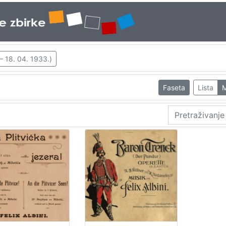
– 18. 04. 1933.)
Faseta
Lista
M