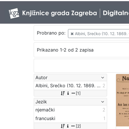
Probrano po:
Albini, Srećko (10. 12. 1869. 
Prikazano 1-2 od 2 zapisa
Autor
Albini, Srećko (10. 12. 1869. – 18. 04. 1933.)
2
[1]
Jezik
njemački
2
francuski
1
[2]