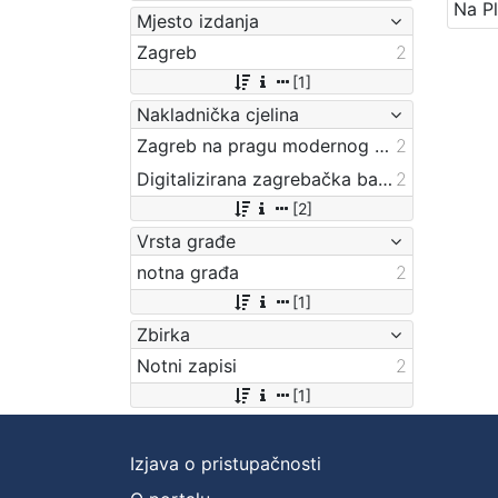
Mjesto izdanja
Zagreb
2
[1]
Nakladnička cjelina
Zagreb na pragu modernog doba
2
Digitalizirana zagrebačka baština
2
[2]
Vrsta građe
notna građa
2
[1]
Zbirka
Notni zapisi
2
[1]
Izjava o pristupačnosti