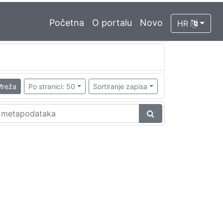
Početna
O portalu
Novo
HR
reža
Po stranici: 50
Sortiranje zapisa