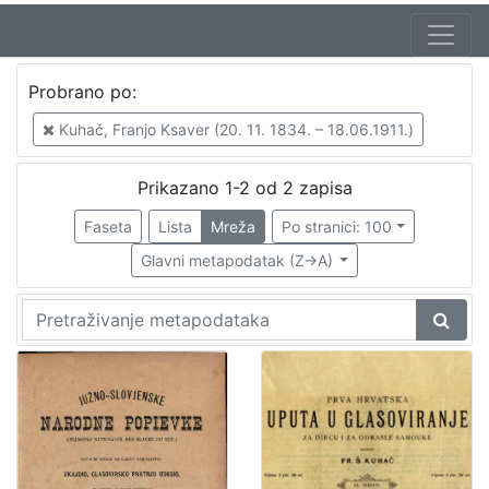
Autor
Probrano po:
Kuhač, Franjo Ksaver (20. 11. 1834. – 18.06.1911.)
2
Kuhač, Franjo Ksaver (20. 11. 1834. – 18.06.1911.)
Prikazano 1-2 od 2 zapisa
[
1
Faseta
Lista
Mreža
Po stranici: 100
]
Glavni metapodatak (Z->A)
Mjesto
izdanja
Zagreb
2
[
1
]