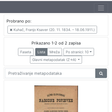
Autor
Probrano po:
Kuhač, Franjo Ksaver (20. 11. 1834. – 18.06.1911.)
2
Kuhač, Franjo Ksaver (20. 11. 1834. – 18.06.1911.)
Prikazano 1-2 od 2 zapisa
[
1
Faseta
Lista
Mreža
Po stranici: 10
]
Glavni metapodatak (Z->A)
Mjesto
izdanja
Zagreb
2
[
1
]