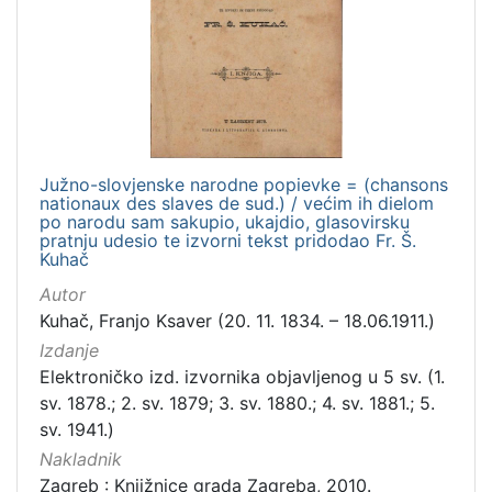
Nakladnička
cjelina
Zagreb na pragu modernog doba
2
Digitalizirana zagrebačka baština
2
Južno-slovjenske narodne popievke = (chansons
nationaux des slaves de sud.) / većim ih dielom
[
po narodu sam sakupio, ukajdio, glasovirsku
2
pratnju udesio te izvorni tekst pridodao Fr. Š.
]
Kuhač
Prava
Autor
Javno dobro
1
Kuhač, Franjo Ksaver (20. 11. 1834. – 18.06.1911.)
Izdanje
Elektroničko izd. izvornika objavljenog u 5 sv. (1.
sv. 1878.; 2. sv. 1879; 3. sv. 1880.; 4. sv. 1881.; 5.
[
sv. 1941.)
1
Nakladnik
]
Zagreb : Knjižnice grada Zagreba, 2010.