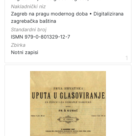
Vrsta
Nakladnički niz
građe
Zagreb na pragu modernog doba
•
Digitalizirana
notna građa
2
zagrebačka baština
Standardni broj
ISMN 979-0-801329-12-7
[
Zbirka
1
Notni zapisi
1
]
Zbirka
Notni zapisi
2
[
1
]