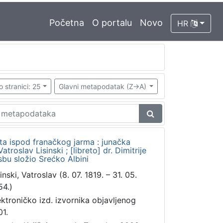
Početna
O portalu
Novo
HR
o stranici: 25
Glavni metapodatak (Z->A)
ata ispod franačkog jarma : junačka
troslav Lisinski ; [libreto] dr. Dimitrije
bu složio Srećko Albini
inski, Vatroslav (8. 07. 1819. – 31. 05.
54.)
ektroničko izd. izvornika objavljenog
01.