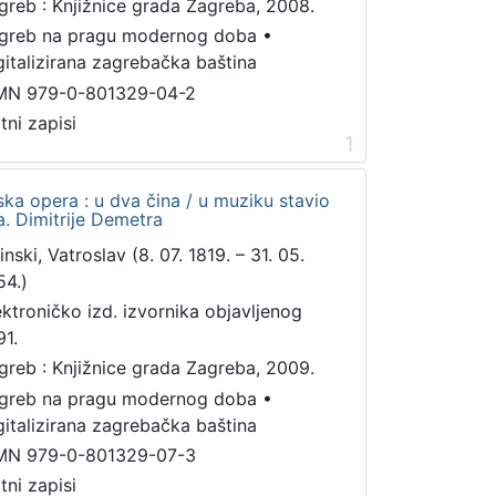
greb : Knjižnice grada Zagreba, 2008.
greb na pragu modernog doba
•
gitalizirana zagrebačka baština
MN 979-0-801329-04-2
tni zapisi
1
ska opera : u dva čina / u muziku stavio
ra. Dimitrije Demetra
inski, Vatroslav (8. 07. 1819. – 31. 05.
54.)
ektroničko izd. izvornika objavljenog
91.
greb : Knjižnice grada Zagreba, 2009.
greb na pragu modernog doba
•
gitalizirana zagrebačka baština
MN 979-0-801329-07-3
tni zapisi