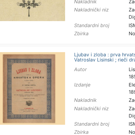
Nakladnik
Za
Nakladnički niz
Za
Di
Standardni broj
IS
Zbirka
No
Ljubav i zloba : prva hrvat
Vatroslav Lisinski ; rieči d
Autor
Lis
18
Izdanje
El
18
Nakladnik
Za
Nakladnički niz
Za
Di
Standardni broj
IS
Zbirka
No