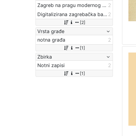
Zagreb na pragu modernog doba
2
Digitalizirana zagrebačka baština
2
[2]
Vrsta građe
notna građa
2
[1]
Zbirka
Notni zapisi
2
[1]