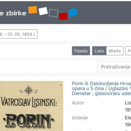
19. – 31. 05. 1854.)
Faseta
Lista
Mreža
P
Porin ili Oslobodjenje Hrv
opera u 5 čina / Uglazbio Va
Demeter ; glasovirsku udes
Autor
Lis
18
Izdanje
El
19