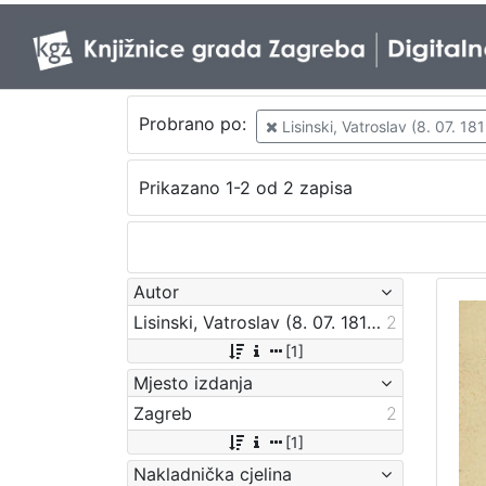
Probrano po:
Lisinski, Vatroslav (8. 07. 18
Prikazano 1-2 od 2 zapisa
Autor
Lisinski, Vatroslav (8. 07. 1819. – 31. 05. 1854.)
2
[1]
Mjesto izdanja
Zagreb
2
[1]
Nakladnička cjelina