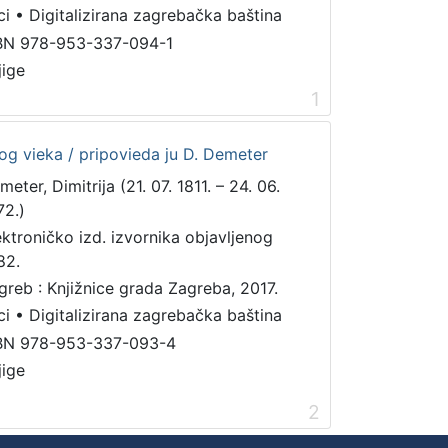
ci
•
Digitalizirana zagrebačka baština
BN 978-953-337-094-1
jige
1
stog vieka / pripovieda ju D. Demeter
eter, Dimitrija (21. 07. 1811. – 24. 06.
72.)
ektroničko izd. izvornika objavljenog
82.
greb : Knjižnice grada Zagreba, 2017.
ci
•
Digitalizirana zagrebačka baština
BN 978-953-337-093-4
jige
2