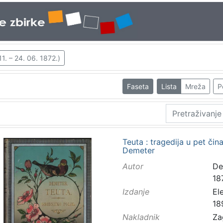
11. – 24. 06. 1872.)
Faseta
Lista
Mreža
P
Teuta : tragedija u pet čina
Demeter
Autor
Dem
18
Izdanje
El
18
Nakladnik
Za