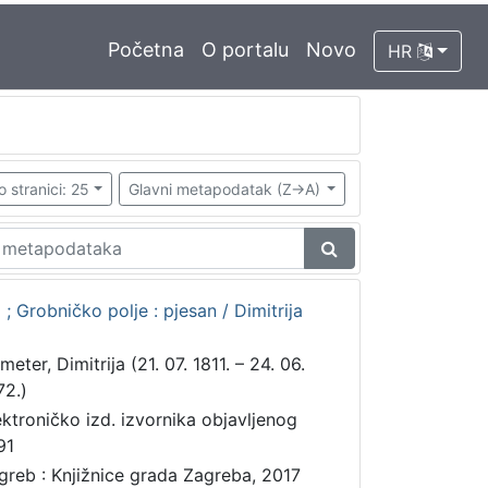
Početna
O portalu
Novo
HR
o stranici: 25
Glavni metapodatak (Z->A)
 ; Grobničko polje : pjesan / Dimitrija
eter, Dimitrija (21. 07. 1811. – 24. 06.
72.)
ektroničko izd. izvornika objavljenog
91
greb : Knjižnice grada Zagreba, 2017