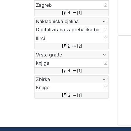
Zagreb
2
[1]
Nakladnička cjelina
Digitalizirana zagrebačka baština
2
Ilirci
2
[2]
Vrsta građe
knjiga
2
[1]
Zbirka
Knjige
2
[1]