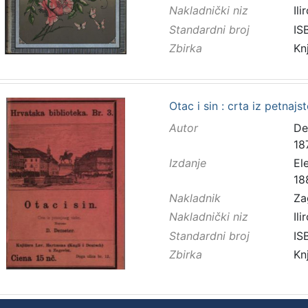
Nakladnički niz
Ilir
Standardni broj
IS
Zbirka
Kn
Otac i sin : crta iz petnaj
Autor
Dem
18
Izdanje
El
18
Nakladnik
Za
Nakladnički niz
Ilir
Standardni broj
IS
Zbirka
Kn