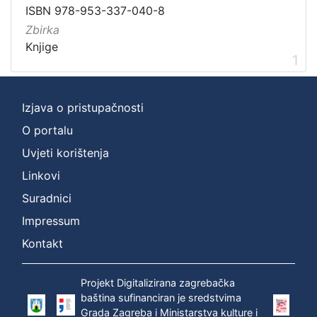
Vrsta
ISBN 978-953-337-040-8
građe
Zbirka
knjiga
1
Knjige
1
[
Izjava o pristupačnosti
1
O portalu
]
Uvjeti korištenja
Zbirka
Knjige
1
Linkovi
Suradnici
Impressum
[
Kontakt
1
]
Projekt Digitalizirana zagrebačka
baština sufinanciran je sredstvima
Grada Zagreba i Ministarstva kulture i