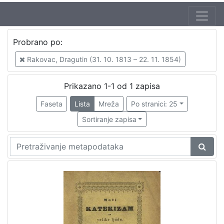
Autor
Probrano po:
Rakovac, Dragutin (31. 10. 1813 – 22. 11. 1854)
1
Rakovac, Dragutin (31. 10. 1813 – 22. 11. 1854)
Prikazano 1-1 od 1 zapisa
[
1
Faseta
Lista
Mreža
Po stranici: 25
]
Sortiranje zapisa
Jezik
njemački
1
[
1
]
Mjesto