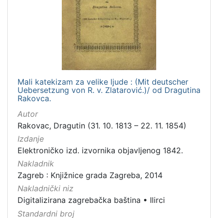
izdanja
Zagreb
1
[
1
Mali katekizam za velike ljude : (Mit deutscher
]
Uebersetzung von R. v. Zlatarović.)/ od Dragutina
Rakovca.
Nakladnička
cjelina
Autor
Rakovac, Dragutin (31. 10. 1813 – 22. 11. 1854)
Digitalizirana zagrebačka baština
1
Izdanje
Ilirci
1
Elektroničko izd. izvornika objavljenog 1842.
Nakladnik
Zagreb : Knjižnice grada Zagreba, 2014
[
Nakladnički niz
2
Digitalizirana zagrebačka baština
•
Ilirci
]
Standardni broj