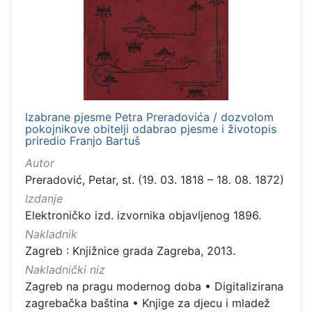
Nakladnička
cjelina
Zagreb na pragu modernog doba
1
Digitalizirana zagrebačka baština
1
Knjige za djecu i mladež
1
Izabrane pjesme Petra Preradovića / dozvolom
pokojnikove obitelji odabrao pjesme i životopis
priredio Franjo Bartuš
[
Autor
3
Preradović, Petar, st. (19. 03. 1818 – 18. 08. 1872)
]
Izdanje
Prava
Elektroničko izd. izvornika objavljenog 1896.
Javno dobro
1
Nakladnik
Zagreb : Knjižnice grada Zagreba, 2013.
Nakladnički niz
Zagreb na pragu modernog doba
•
Digitalizirana
[
1
zagrebačka baština
•
Knjige za djecu i mladež