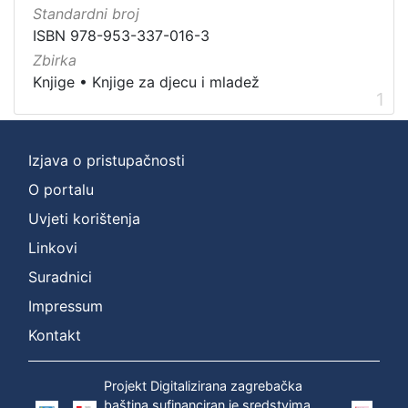
]
Standardni broj
Vrsta
ISBN 978-953-337-016-3
građe
Zbirka
knjiga
1
Knjige
•
Knjige za djecu i mladež
1
Izjava o pristupačnosti
[
1
O portalu
]
Uvjeti korištenja
Zbirka
Linkovi
Knjige za djecu i mladež
1
Suradnici
Knjige
1
Impressum
Kontakt
[
2
Projekt Digitalizirana zagrebačka
]
baština sufinanciran je sredstvima