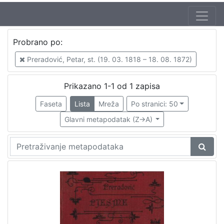
Autor
Probrano po:
Preradović, Petar, st. (19. 03. 1818 – 18. 08. 1872)
1
Preradović, Petar, st. (19. 03. 1818 – 18. 08. 1872)
Prikazano 1-1 od 1 zapisa
[
1
Faseta
Lista
Mreža
Po stranici: 50
]
Glavni metapodatak (Z->A)
Mjesto
izdanja
Zagreb
1
[
1
]