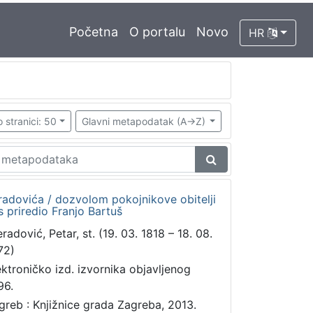
Početna
O portalu
Novo
HR
 stranici: 50
Glavni metapodatak (A->Z)
radovića / dozvolom pokojnikove obitelji
 priredio Franjo Bartuš
radović, Petar, st. (19. 03. 1818 – 18. 08.
72)
ektroničko izd. izvornika objavljenog
96.
greb : Knjižnice grada Zagreba, 2013.