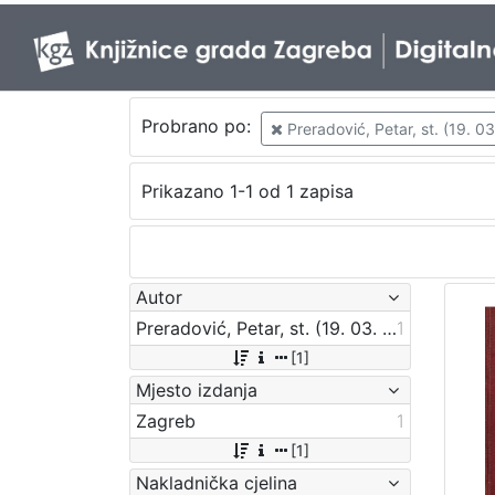
Probrano po:
Preradović, Petar, st. (19. 0
Prikazano 1-1 od 1 zapisa
Autor
Preradović, Petar, st. (19. 03. 1818 – 18. 08. 1872)
1
[1]
Mjesto izdanja
Zagreb
1
[1]
Nakladnička cjelina