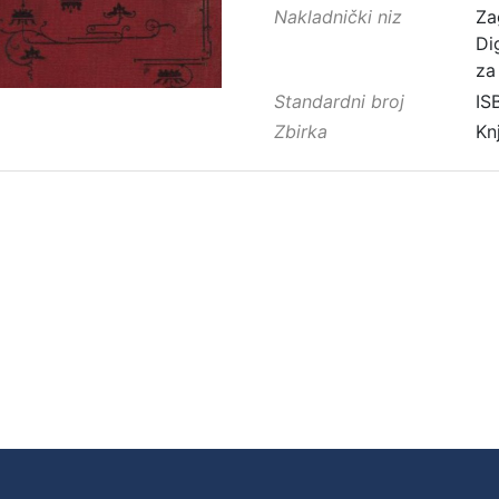
Nakladnički niz
Za
Di
za
Standardni broj
IS
Zbirka
Kn