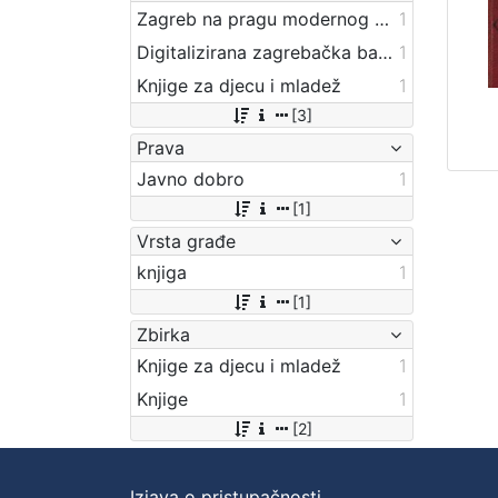
Zagreb na pragu modernog doba
1
Digitalizirana zagrebačka baština
1
Knjige za djecu i mladež
1
[3]
Prava
Javno dobro
1
[1]
Vrsta građe
knjiga
1
[1]
Zbirka
Knjige za djecu i mladež
1
Knjige
1
[2]
Izjava o pristupačnosti