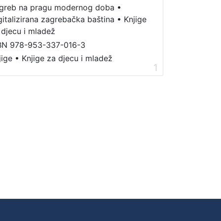
greb na pragu modernog doba
•
gitalizirana zagrebačka baština
•
Knjige
 djecu i mladež
BN 978-953-337-016-3
jige
•
Knjige za djecu i mladež
1