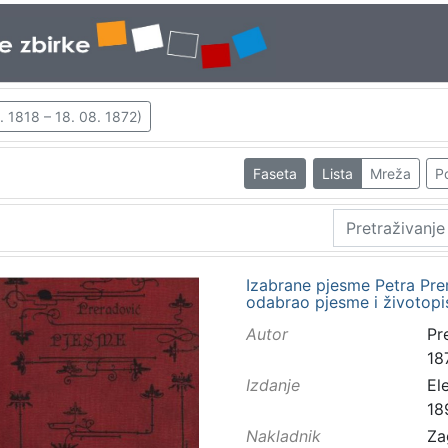
3. 1818 – 18. 08. 1872)
Faseta
Lista
Mreža
Po
Izabrane pjesme Petra Pre
odabrao pjesme i životopis
Autor
Pre
18
Izdanje
El
18
Nakladnik
Za