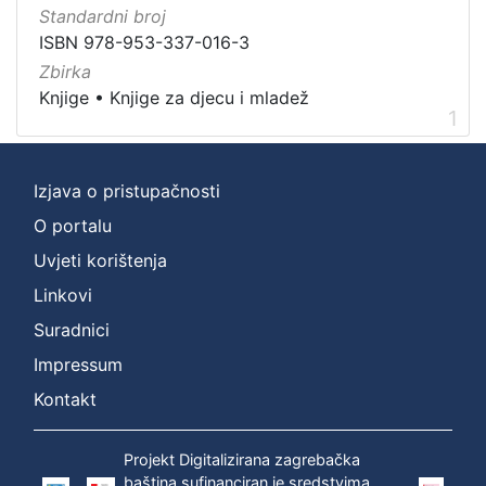
]
Standardni broj
Vrsta
ISBN 978-953-337-016-3
građe
Zbirka
knjiga
1
Knjige
•
Knjige za djecu i mladež
1
Izjava o pristupačnosti
[
1
O portalu
]
Uvjeti korištenja
Zbirka
Linkovi
Knjige za djecu i mladež
1
Suradnici
Knjige
1
Impressum
Kontakt
[
2
Projekt Digitalizirana zagrebačka
]
baština sufinanciran je sredstvima