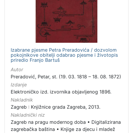
Nakladnička
cjelina
Zagreb na pragu modernog doba
1
Digitalizirana zagrebačka baština
1
Knjige za djecu i mladež
1
Izabrane pjesme Petra Preradovića / dozvolom
pokojnikove obitelji odabrao pjesme i životopis
priredio Franjo Bartuš
[
Autor
3
Preradović, Petar, st. (19. 03. 1818 – 18. 08. 1872)
]
Izdanje
Prava
Elektroničko izd. izvornika objavljenog 1896.
Javno dobro
1
Nakladnik
Zagreb : Knjižnice grada Zagreba, 2013.
Nakladnički niz
Zagreb na pragu modernog doba
•
Digitalizirana
[
1
zagrebačka baština
•
Knjige za djecu i mladež