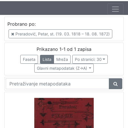
Autor
Probrano po:
Preradović, Petar, st. (19. 03. 1818 – 18. 08. 1872)
1
Preradović, Petar, st. (19. 03. 1818 – 18. 08. 1872)
Prikazano 1-1 od 1 zapisa
[
1
Faseta
Lista
Mreža
Po stranici: 30
]
Glavni metapodatak (Z->A)
Mjesto
izdanja
Zagreb
1
[
1
]