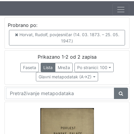
Autor
Probrano po:
Horvat, Rudolf, povjesničar (14. 03. 1873. – 25. 05. 1947.)
2
Horvat, Rudolf, povjesničar (14. 03. 1873. – 25. 05.
1947.)
[
Prikazano 1-2 od 2 zapisa
1
Faseta
Lista
Mreža
Po stranici: 100
]
Izdavač
Glavni metapodatak (A->Z)
Knjižnice grada Zagreba
2
[
1
]
Mjesto