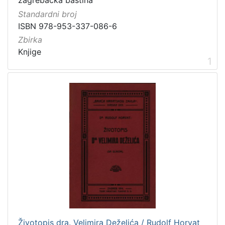
zagrebačka baština
Vrsta
Standardni broj
građe
ISBN 978-953-337-086-6
knjiga
2
Zbirka
Knjige
1
[
1
]
Zbirka
Knjige
2
[
1
]
Životopis dra. Velimira Deželića / Rudolf Horvat