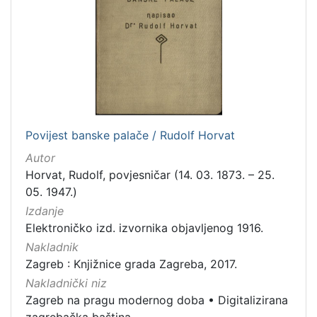
izdanja
Zagreb
2
[
1
]
Povijest banske palače / Rudolf Horvat
Nakladnička
Autor
cjelina
Horvat, Rudolf, povjesničar (14. 03. 1873. – 25.
Zagreb na pragu modernog doba
2
05. 1947.)
Digitalizirana zagrebačka baština
2
Izdanje
Elektroničko izd. izvornika objavljenog 1916.
Nakladnik
Zagreb : Knjižnice grada Zagreba, 2017.
[
Nakladnički niz
2
Zagreb na pragu modernog doba
•
Digitalizirana
]