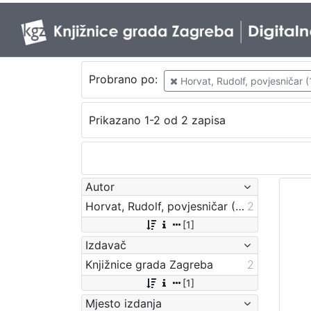
Probrano po:
Horvat, Rudolf, povjesničar (
Prikazano 1-2 od 2 zapisa
Autor
Horvat, Rudolf, povjesničar (14. 03. 1873. – 25. 05. 1947.)
2
[1]
Izdavač
Knjižnice grada Zagreba
2
[1]
Mjesto izdanja