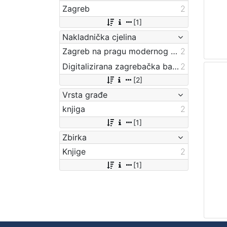
Zagreb
2
[1]
Nakladnička cjelina
Zagreb na pragu modernog doba
2
Digitalizirana zagrebačka baština
2
[2]
Vrsta građe
knjiga
2
[1]
Zbirka
Knjige
2
[1]