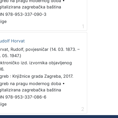
greb na pragu modernog doba
•
gitalizirana zagrebačka baština
BN 978-953-337-090-3
jige
1
Rudolf Horvat
rvat, Rudolf, povjesničar (14. 03. 1873. –
. 05. 1947.)
ektroničko izd. izvornika objavljenog
16.
greb : Knjižnice grada Zagreba, 2017.
greb na pragu modernog doba
•
gitalizirana zagrebačka baština
BN 978-953-337-086-6
jige
2