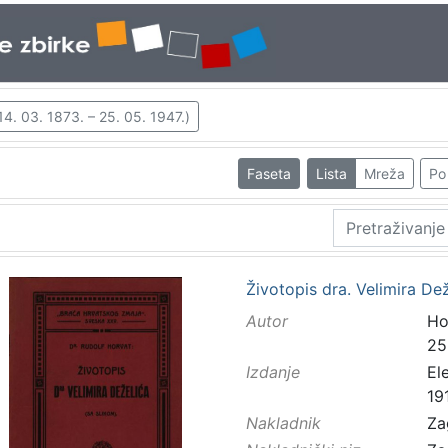
14. 03. 1873. – 25. 05. 1947.)
Faseta
Lista
Mreža
Po 
Životopis dra. Velimira De
Autor
Ho
25
Izdanje
El
19
Nakladnik
Za