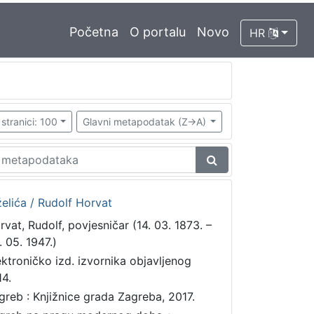
Početna
O portalu
Novo
HR
stranici: 100
Glavni metapodatak (Z->A)
želića / Rudolf Horvat
rvat, Rudolf, povjesničar (14. 03. 1873. –
. 05. 1947.)
ektroničko izd. izvornika objavljenog
14.
greb : Knjižnice grada Zagreba, 2017.