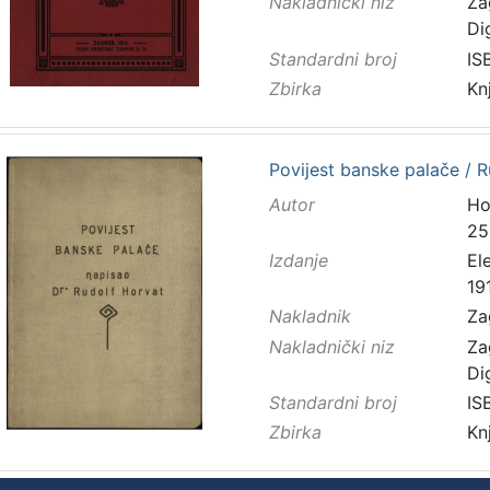
Nakladnički niz
Za
Di
Standardni broj
IS
Zbirka
Kn
Povijest banske palače / 
Autor
Ho
25
Izdanje
El
19
Nakladnik
Za
Nakladnički niz
Za
Di
Standardni broj
IS
Zbirka
Kn