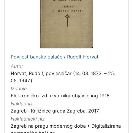
izdanja
Zagreb
2
[
1
]
Povijest banske palače / Rudolf Horvat
Nakladnička
Autor
cjelina
Horvat, Rudolf, povjesničar (14. 03. 1873. – 25.
Zagreb na pragu modernog doba
2
05. 1947.)
Digitalizirana zagrebačka baština
2
Izdanje
Elektroničko izd. izvornika objavljenog 1916.
Nakladnik
Zagreb : Knjižnice grada Zagreba, 2017.
[
Nakladnički niz
2
Zagreb na pragu modernog doba
•
Digitalizirana
]