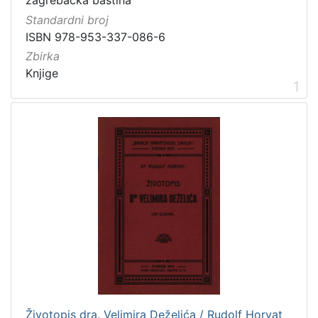
zagrebačka baština
Vrsta
Standardni broj
građe
ISBN 978-953-337-086-6
knjiga
2
Zbirka
Knjige
1
[
1
]
Zbirka
Knjige
2
[
1
]
Životopis dra. Velimira Deželića / Rudolf Horvat