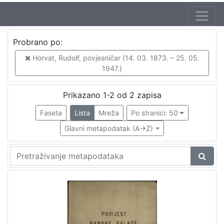
Autor
Probrano po:
Horvat, Rudolf, povjesničar (14. 03. 1873. – 25. 05. 1947.)
2
Horvat, Rudolf, povjesničar (14. 03. 1873. – 25. 05.
1947.)
[
Prikazano 1-2 od 2 zapisa
1
Faseta
Lista
Mreža
Po stranici: 50
]
Izdavač
Glavni metapodatak (A->Z)
Knjižnice grada Zagreba
2
[
1
]
Mjesto