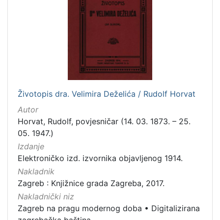
izdanja
Zagreb
2
[
1
]
Životopis dra. Velimira Deželića / Rudolf Horvat
Nakladnička
Autor
cjelina
Horvat, Rudolf, povjesničar (14. 03. 1873. – 25.
Zagreb na pragu modernog doba
2
05. 1947.)
Digitalizirana zagrebačka baština
2
Izdanje
Elektroničko izd. izvornika objavljenog 1914.
Nakladnik
Zagreb : Knjižnice grada Zagreba, 2017.
[
Nakladnički niz
2
Zagreb na pragu modernog doba
•
Digitalizirana
]