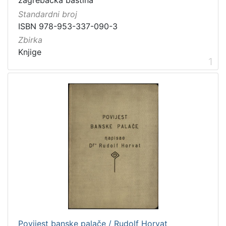
zagrebačka baština
Vrsta
Standardni broj
građe
ISBN 978-953-337-090-3
knjiga
2
Zbirka
Knjige
1
[
1
]
Zbirka
Knjige
2
[
1
]
Povijest banske palače / Rudolf Horvat