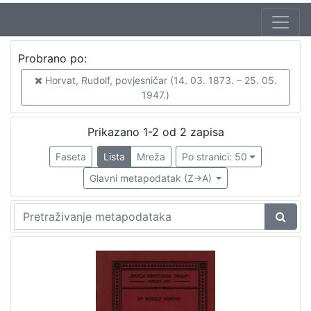
Autor
Probrano po:
Horvat, Rudolf, povjesničar (14. 03. 1873. – 25. 05. 1947.)
2
Horvat, Rudolf, povjesničar (14. 03. 1873. – 25. 05.
1947.)
[
Prikazano 1-2 od 2 zapisa
1
Faseta
Lista
Mreža
Po stranici: 50
]
Izdavač
Glavni metapodatak (Z->A)
Knjižnice grada Zagreba
2
[
1
]
Mjesto