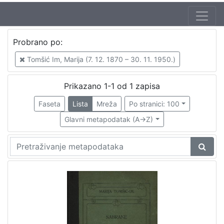
Autor
Probrano po:
Tomšić Im, Marija (7. 12. 1870 – 30. 11. 1950.)
1
Tomšić Im, Marija (7. 12. 1870 – 30. 11. 1950.)
Prikazano 1-1 od 1 zapisa
[
1
Faseta
Lista
Mreža
Po stranici: 100
]
Glavni metapodatak (A->Z)
Izdavač
Knjižnice grada Zagreba
1
[
1
]
Mjesto