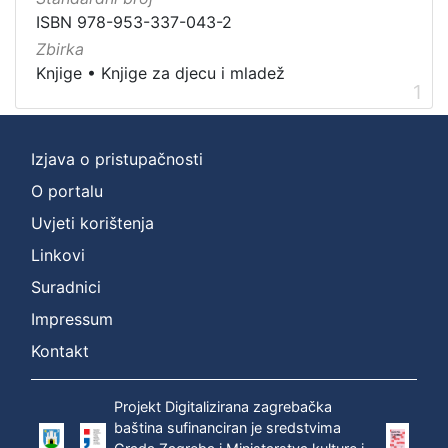
]
ISBN 978-953-337-043-2
Prava
Zbirka
Javno dobro
1
Knjige
•
Knjige za djecu i mladež
1
[
Izjava o pristupačnosti
1
O portalu
]
Uvjeti korištenja
Vrsta
građe
Linkovi
knjiga
1
Suradnici
Impressum
Kontakt
[
1
Projekt Digitalizirana zagrebačka
]
baština sufinanciran je sredstvima
Zbirka