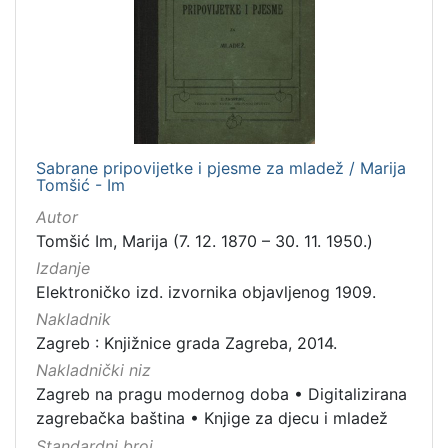
izdanja
Zagreb
1
[
1
Sabrane pripovijetke i pjesme za mladež / Marija
]
Tomšić - Im
Nakladnička
Autor
cjelina
Tomšić Im, Marija (7. 12. 1870 – 30. 11. 1950.)
Zagreb na pragu modernog doba
1
Izdanje
Digitalizirana zagrebačka baština
1
Elektroničko izd. izvornika objavljenog 1909.
Nakladnik
Knjige za djecu i mladež
1
Zagreb : Knjižnice grada Zagreba, 2014.
Nakladnički niz
Zagreb na pragu modernog doba
•
Digitalizirana
[
zagrebačka baština
•
Knjige za djecu i mladež
3
Standardni broj