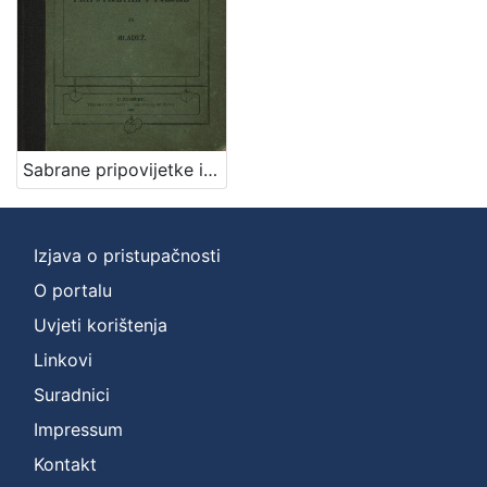
izdanja
Zagreb
1
[
Sabrane pripovijetke i pjesme za mladež / Marija Tomšić - Im
1
]
Nakladnička
cjelina
Izjava o pristupačnosti
Zagreb na pragu modernog doba
1
O portalu
Digitalizirana zagrebačka baština
1
Uvjeti korištenja
Knjige za djecu i mladež
1
Linkovi
Suradnici
Impressum
[
Kontakt
3