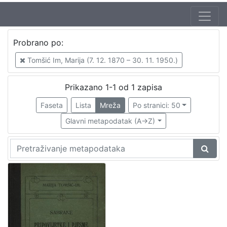
Autor
Probrano po:
Tomšić Im, Marija (7. 12. 1870 – 30. 11. 1950.)
1
Tomšić Im, Marija (7. 12. 1870 – 30. 11. 1950.)
Prikazano 1-1 od 1 zapisa
[
1
Faseta
Lista
Mreža
Po stranici: 50
]
Glavni metapodatak (A->Z)
Izdavač
Knjižnice grada Zagreba
1
[
1
]
Mjesto