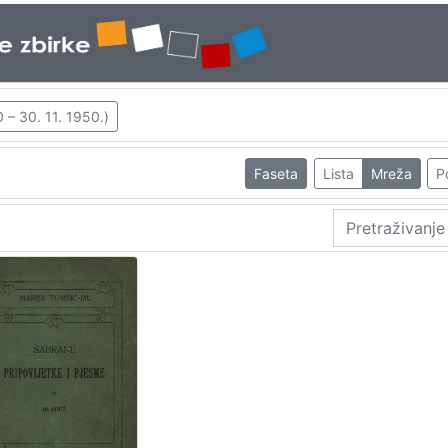
 – 30. 11. 1950.)
Faseta
Lista
Mreža
P