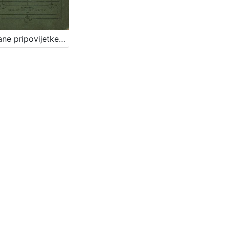
Sabrane pripovijetke i pjesme za mladež / Marija Tomšić - Im