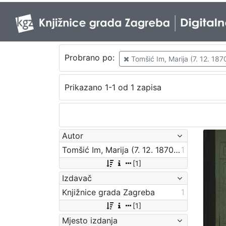
Probrano po:
Tomšić Im, Marija (7. 12. 1870
Prikazano 1-1 od 1 zapisa
Autor
Tomšić Im, Marija (7. 12. 1870 – 30. 11. 1950.)
1
[1]
Izdavač
Knjižnice grada Zagreba
1
[1]
Mjesto izdanja