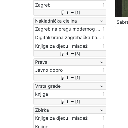
Zagreb
1
[1]
Nakladnička cjelina
Zagreb na pragu modernog doba
1
Digitalizirana zagrebačka baština
1
Knjige za djecu i mladež
1
[3]
Prava
Javno dobro
1
[1]
Vrsta građe
knjiga
1
[1]
Zbirka
Knjige za djecu i mladež
1
Knjige
1