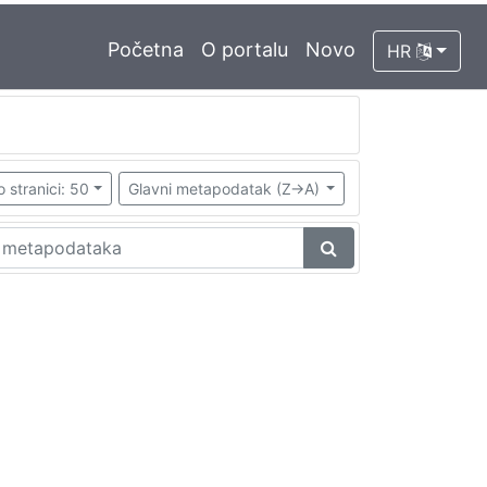
Početna
O portalu
Novo
HR
o stranici: 50
Glavni metapodatak (Z->A)