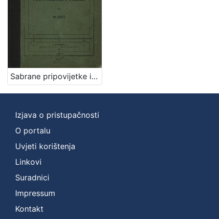
izdanja
Zagreb
1
[
Sabrane pripovijetke i pjesme za mladež / Marija Tomšić - Im
1
]
Nakladnička
cjelina
Izjava o pristupačnosti
Zagreb na pragu modernog doba
1
O portalu
Digitalizirana zagrebačka baština
1
Uvjeti korištenja
Knjige za djecu i mladež
1
Linkovi
Suradnici
Impressum
[
Kontakt
3