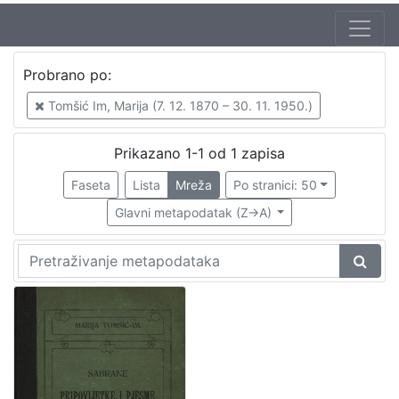
Autor
Probrano po:
Tomšić Im, Marija (7. 12. 1870 – 30. 11. 1950.)
1
Tomšić Im, Marija (7. 12. 1870 – 30. 11. 1950.)
Prikazano 1-1 od 1 zapisa
[
1
Faseta
Lista
Mreža
Po stranici: 50
]
Glavni metapodatak (Z->A)
Izdavač
Knjižnice grada Zagreba
1
[
1
]
Mjesto