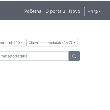
Početna
O portalu
Novo
HR
stranici: 100
Glavni metapodatak (A->Z)