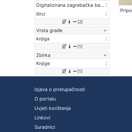
Digitalizirana zagrebačka baština
2
Ilirci
2
[2]
Vrsta građe
knjiga
2
[1]
Zbirka
Knjige
2
[1]
Izjava o pristupačnosti
O portalu
Uvjeti korištenja
Linkovi
Suradnici