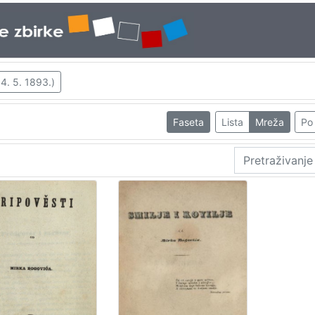
 4. 5. 1893.)
Faseta
Lista
Mreža
Po 