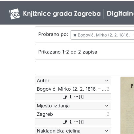
Probrano po:
Bogović, Mirko (2. 2. 1816. –
Prikazano 1-2 od 2 zapisa
Autor
Bogović, Mirko (2. 2. 1816. – 4. 5. 1893.)
2
[1]
Mjesto izdanja
Zagreb
2
[1]
Nakladnička cjelina