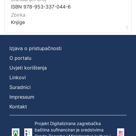
ISBN 978-953-337-044-6
Zbirka
Zbirka
Knjige
1
Knjige
1
[
Izjava o pristupačnosti
1
]
O portalu
Uvjeti korištenja
Linkovi
Suradnici
Impressum
Kontakt
Projekt Digitalizirana zagrebačka
baština sufinanciran je sredstvima