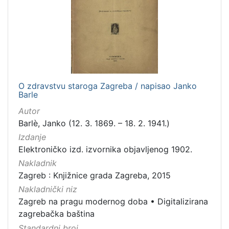
Nakladnička
cjelina
Zagreb na pragu modernog doba
1
Digitalizirana zagrebačka baština
1
O zdravstvu staroga Zagreba / napisao Janko
Barle
[
2
Autor
]
Barlè, Janko (12. 3. 1869. – 18. 2. 1941.)
Vrsta
Izdanje
građe
Elektroničko izd. izvornika objavljenog 1902.
knjiga
1
Nakladnik
Zagreb : Knjižnice grada Zagreba, 2015
Nakladnički niz
Zagreb na pragu modernog doba
•
Digitalizirana
[
zagrebačka baština
1
Standardni broj
]