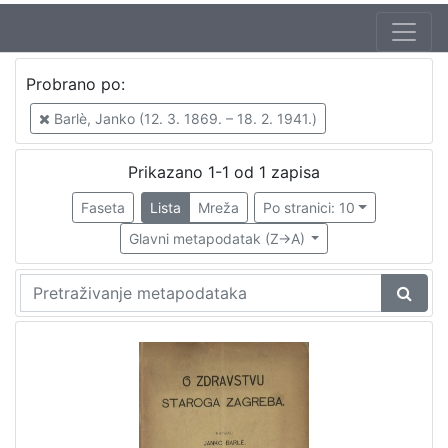
Autor
Probrano po:
Barlè, Janko (12. 3. 1869. – 18. 2. 1941.)
1
Barlè, Janko (12. 3. 1869. – 18. 2. 1941.)
Prikazano 1-1 od 1 zapisa
[
1
Faseta
Lista
Mreža
Po stranici: 10
]
Glavni metapodatak (Z->A)
Mjesto
izdanja
Zagreb
1
[
1
]