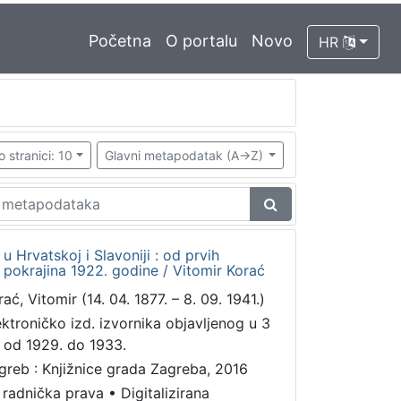
Početna
O portalu
Novo
HR
o stranici: 10
Glavni metapodatak (A->Z)
 Hrvatskoj i Slavoniji : od prvih
 pokrajina 1922. godine / Vitomir Korać
ać, Vitomir (14. 04. 1877. – 8. 09. 1941.)
ektroničko izd. izvornika objavljenog u 3
. od 1929. do 1933.
greb : Knjižnice grada Zagreba, 2016
 radnička prava
•
Digitalizirana