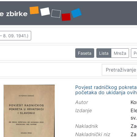
– 8. 09. 1941.)
Faseta
Lista
Mreža
P
Povjest radničkog pokreta u
početaka do ukidanja ovih
Autor
Kor
Izdanje
El
sv
Nakladnik
Za
Nakladnički niz
Za