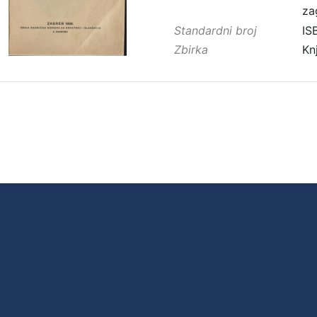
za
Standardni broj
IS
Zbirka
Kn