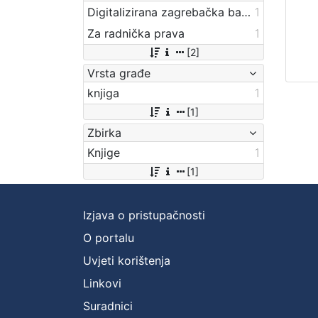
Digitalizirana zagrebačka baština
1
Za radnička prava
1
[2]
Vrsta građe
knjiga
1
[1]
Zbirka
Knjige
1
[1]
Izjava o pristupačnosti
O portalu
Uvjeti korištenja
Linkovi
Suradnici