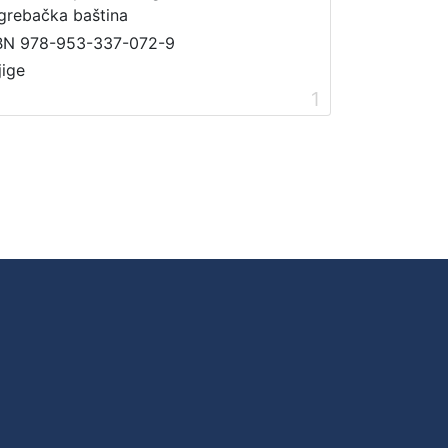
grebačka baština
BN 978-953-337-072-9
jige
1