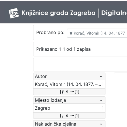
Probrano po:
Korać, Vitomir (14. 04. 1877. 
Prikazano 1-1 od 1 zapisa
Autor
Korać, Vitomir (14. 04. 1877. – 8. 09. 1941.)
1
[1]
Mjesto izdanja
Zagreb
1
[1]
Nakladnička cjelina