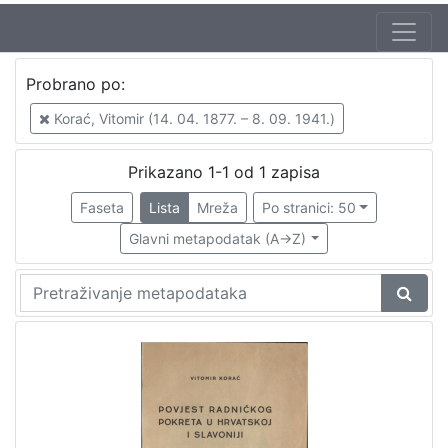
Autor
Probrano po:
Korać, Vitomir (14. 04. 1877. – 8. 09. 1941.)
1
Korać, Vitomir (14. 04. 1877. – 8. 09. 1941.)
Prikazano 1-1 od 1 zapisa
[
1
Faseta
Lista
Mreža
Po stranici: 50
]
Glavni metapodatak (A->Z)
Mjesto
izdanja
Zagreb
1
[
1
]