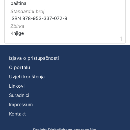
baština
Zbirka
Standardni broj
Knjige
1
ISBN 978-953-337-072-9
Zbirka
Knjige
1
[
1
]
Izjava o pristupačnosti
O portalu
Uvjeti korištenja
Linkovi
Suradnici
Impressum
Kontakt
Projekt Digitalizirana zagrebačka