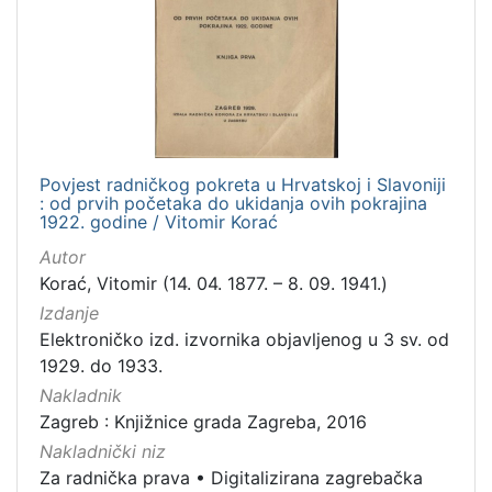
Nakladnička
cjelina
Digitalizirana zagrebačka baština
1
Za radnička prava
1
Povjest radničkog pokreta u Hrvatskoj i Slavoniji
: od prvih početaka do ukidanja ovih pokrajina
[
1922. godine / Vitomir Korać
2
Autor
]
Korać, Vitomir (14. 04. 1877. – 8. 09. 1941.)
Vrsta
Izdanje
građe
Elektroničko izd. izvornika objavljenog u 3 sv. od
knjiga
1
1929. do 1933.
Nakladnik
Zagreb : Knjižnice grada Zagreba, 2016
[
Nakladnički niz
1
Za radnička prava
•
Digitalizirana zagrebačka
]