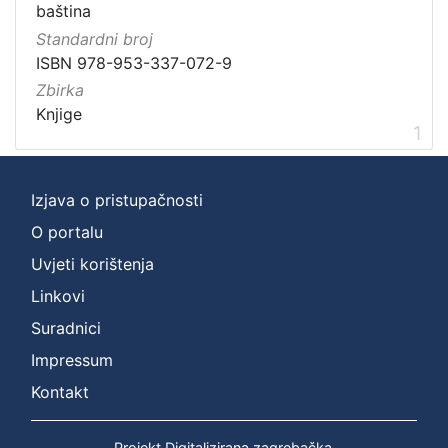
baština
Zbirka
Standardni broj
Knjige
1
ISBN 978-953-337-072-9
Zbirka
Knjige
1
[
1
]
Izjava o pristupačnosti
O portalu
Uvjeti korištenja
Linkovi
Suradnici
Impressum
Kontakt
Projekt Digitalizirana zagrebačka