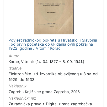
Nakladnička
cjelina
Digitalizirana zagrebačka baština
1
Za radnička prava
1
Povjest radničkog pokreta u Hrvatskoj i Slavoniji
: od prvih početaka do ukidanja ovih pokrajina
[
1922. godine / Vitomir Korać
2
Autor
]
Korać, Vitomir (14. 04. 1877. – 8. 09. 1941.)
Vrsta
Izdanje
građe
Elektroničko izd. izvornika objavljenog u 3 sv. od
knjiga
1
1929. do 1933.
Nakladnik
Zagreb : Knjižnice grada Zagreba, 2016
[
Nakladnički niz
1
Za radnička prava
•
Digitalizirana zagrebačka
]