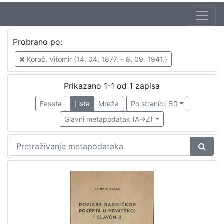
Autor
Probrano po:
Korać, Vitomir (14. 04. 1877. – 8. 09. 1941.)
1
Korać, Vitomir (14. 04. 1877. – 8. 09. 1941.)
Prikazano 1-1 od 1 zapisa
[
1
Faseta
Lista
Mreža
Po stranici: 50
]
Glavni metapodatak (A->Z)
Mjesto
izdanja
Zagreb
1
[
1
]