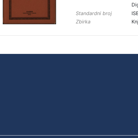
Di
Standardni broj
IS
Zbirka
Kn