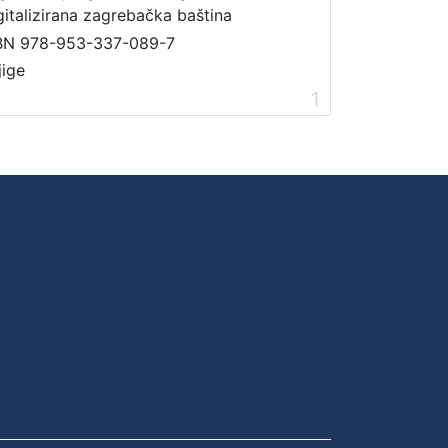
gitalizirana zagrebačka baština
BN 978-953-337-089-7
jige
1