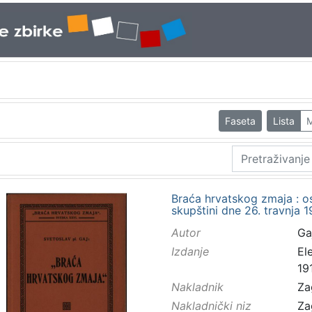
Faseta
Lista
M
Braća hrvatskog zmaja : os
skupštini dne 26. travnja 1
Autor
Ga
Izdanje
El
19
Nakladnik
Za
Nakladnički niz
Za