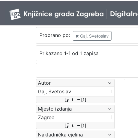
Probrano po:
Gaj, Svetoslav
Prikazano 1-1 od 1 zapisa
Autor
Gaj, Svetoslav
1
[1]
Mjesto izdanja
Zagreb
1
[1]
Nakladnička cjelina