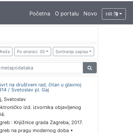
Početna
O portalu
Novo
HR
reža
Po stranici: 30
Sortiranje zapisa
vrt na društveni rad, čitan u glavnoj
914 / Svetoslav pl. Gaj
j, Svetoslav
ektroničko izd. izvornika objavljenog
14.
greb : Knjižnice grada Zagreba, 2017.
greb na pragu modernog doba
•