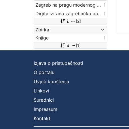
Zagreb na pragu modernog doba
1
Digitalizirana zagrebačka baština
1
[2]
Zbirka
Knjige
1
[1]
Izjava o pristupačnosti
O portalu
Uvjeti korištenja
Linkovi
Suradnici
Impressum
Kontakt