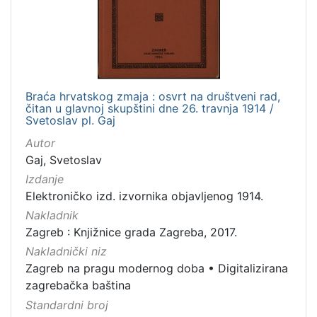
Nakladnička
cjelina
Zagreb na pragu modernog doba
1
Digitalizirana zagrebačka baština
1
Braća hrvatskog zmaja : osvrt na društveni rad,
čitan u glavnoj skupštini dne 26. travnja 1914 /
Svetoslav pl. Gaj
[
Autor
2
Gaj, Svetoslav
]
Izdanje
Zbirka
Elektroničko izd. izvornika objavljenog 1914.
Knjige
1
Nakladnik
Zagreb : Knjižnice grada Zagreba, 2017.
Nakladnički niz
Zagreb na pragu modernog doba
•
Digitalizirana
[
1
zagrebačka baština
]
Standardni broj