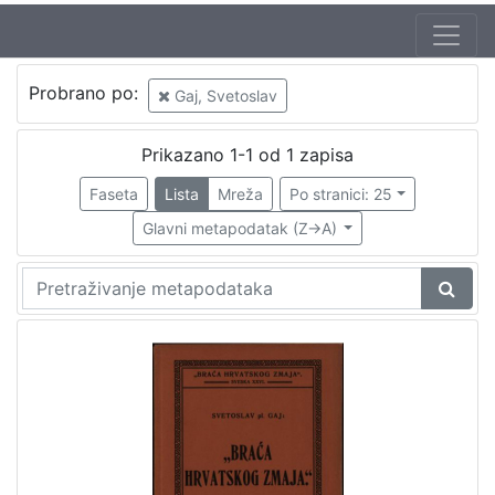
Autor
Probrano po:
Gaj, Svetoslav
Gaj, Svetoslav
1
Prikazano 1-1 od 1 zapisa
Faseta
Lista
Mreža
Po stranici: 25
[
1
Glavni metapodatak (Z->A)
]
Mjesto
izdanja
Zagreb
1
[
1
]