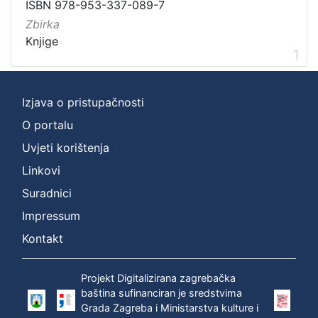
ISBN 978-953-337-089-7
Zbirka
Knjige
1
Izjava o pristupačnosti
O portalu
Uvjeti korištenja
Linkovi
Suradnici
Impressum
Kontakt
Projekt Digitalizirana zagrebačka
baština sufinanciran je sredstvima
Grada Zagreba i Ministarstva kulture i