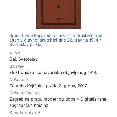
Nakladnička
cjelina
Zagreb na pragu modernog doba
1
Digitalizirana zagrebačka baština
1
Braća hrvatskog zmaja : osvrt na društveni rad,
čitan u glavnoj skupštini dne 26. travnja 1914 /
Svetoslav pl. Gaj
[
Autor
2
Gaj, Svetoslav
]
Izdanje
Zbirka
Elektroničko izd. izvornika objavljenog 1914.
Knjige
1
Nakladnik
Zagreb : Knjižnice grada Zagreba, 2017.
Nakladnički niz
Zagreb na pragu modernog doba
•
Digitalizirana
[
1
zagrebačka baština
]
Standardni broj