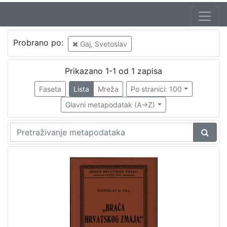
Autor
Probrano po:
Gaj, Svetoslav
Gaj, Svetoslav
1
Prikazano 1-1 od 1 zapisa
Faseta
Lista
Mreža
Po stranici: 100
[
1
Glavni metapodatak (A->Z)
]
Mjesto
izdanja
Zagreb
1
[
1
]