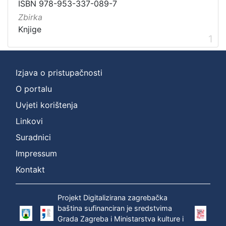
ISBN 978-953-337-089-7
Zbirka
Knjige
1
Izjava o pristupačnosti
O portalu
Uvjeti korištenja
Linkovi
Suradnici
Impressum
Kontakt
Projekt Digitalizirana zagrebačka
baština sufinanciran je sredstvima
Grada Zagreba i Ministarstva kulture i