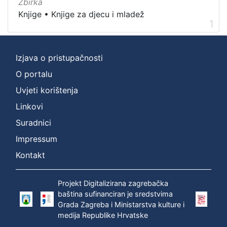
Zbirka
]
Knjige
•
Knjige za djecu i mladež
Prava
1
Javno dobro
1
Izjava o pristupačnosti
O portalu
[
1
Uvjeti korištenja
]
Linkovi
Vrsta
Suradnici
građe
Impressum
knjiga
1
Kontakt
Projekt Digitalizirana zagrebačka
[
baština sufinanciran je sredstvima
1
Grada Zagreba i Ministarstva kulture i
]
medija Republike Hrvatske
Zbirka