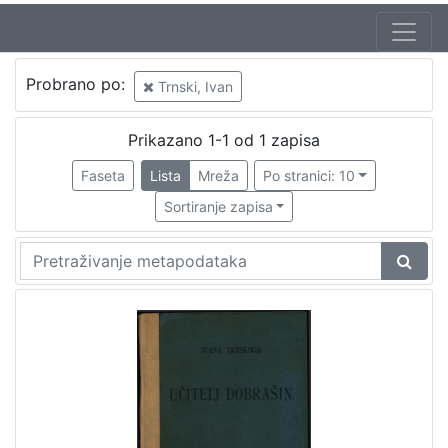
Autor
Probrano po:
Trnski, Ivan
Trnski, Ivan
1
Prikazano 1-1 od 1 zapisa
Faseta
Lista
Mreža
Po stranici: 10
[
1
Sortiranje zapisa
]
Izdavač
Knjižnice grada Zagreba
1
[
1
]
Mjesto