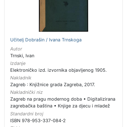
izdanja
Zagreb
1
[
Učitelj Dobrašin / Ivana Trnskoga
1
Autor
]
Trnski, Ivan
Nakladnička
Izdanje
cjelina
Elektroničko izd. izvornika objavljenog 1905.
Zagreb na pragu modernog doba
1
Nakladnik
Digitalizirana zagrebačka baština
1
Zagreb : Knjižnice grada Zagreba, 2017.
Knjige za djecu i mladež
1
Nakladnički niz
Zagreb na pragu modernog doba
•
Digitalizirana
zagrebačka baština
•
Knjige za djecu i mladež
Standardni broj
[
ISBN 978-953-337-084-2
3