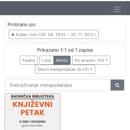
Autor
Probrano po:
Mudri-Škunca, Vera
1
Kušan, Ivan (30. 08. 1933. – 20. 11. 2012.)
Kušan, Ivan (30. 08. 1933. – 20. 11. 2012.)
1
Prikazano 1-1 od 1 zapisa
Faseta
Lista
Mreža
Po stranici: 100
[
2
Glavni metapodatak (A->Z)
]
Izdavač
Knjižnice grada Zagreba
1
[
1
]