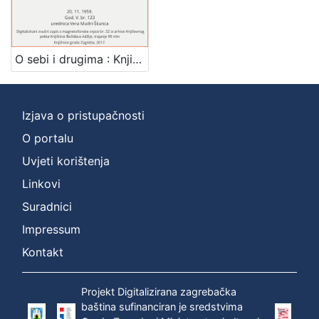
Mjesto
izdanja
Zagreb
1
O sebi i drugima : Književni petak, 20. 11. 1959., Radnički dom, dvorana H / govori Ivan Kušan ; urednica Vera Mudri-Škunca
Izjava o pristupačnosti
[
1
O portalu
]
Uvjeti korištenja
Nakladnička
Linkovi
cjelina
Suradnici
Digitalizirana zagrebačka baština
1
Glasovi Književnog petka
1
Impressum
Kontakt
Projekt Digitalizirana zagrebačka
[
baština sufinanciran je sredstvima
2