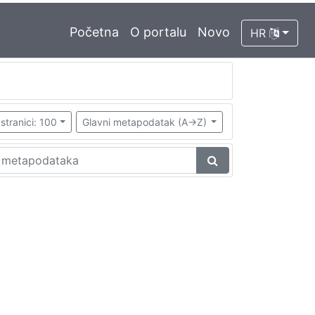
Početna
O portalu
Novo
HR
stranici: 100
Glavni metapodatak (A->Z)