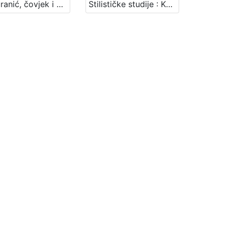
Mažuranić, čovjek i pjesnik : Književni petak, 29. 1. 1965. / govori Ivo Frangeš ; urednik Stanislav Škunca
Stilističke studije : Književni petak, 22. 1. 1960., Radnički dom / govori Ivo Frangeš ; urednica Vera Mudri-Škunca