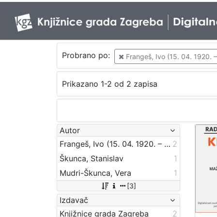
Probrano po:
Frangeš, Ivo (15. 04. 1920. –
Prikazano 1-2 od 2 zapisa
Autor
Frangeš, Ivo (15. 04. 1920. – 29. 12. 2003.)
2
Škunca, Stanislav
1
Mudri-Škunca, Vera
1
[3]
Izdavač
Knjižnice grada Zagreba
2