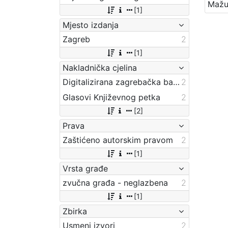
[1]
Mjesto izdanja
Zagreb
2
[1]
Nakladnička cjelina
Digitalizirana zagrebačka baština
2
Glasovi Književnog petka
2
[2]
Prava
Zaštićeno autorskim pravom
2
[1]
Vrsta građe
zvučna građa - neglazbena
2
[1]
Zbirka
Usmeni izvori
2