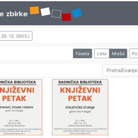
 29. 12. 2003.)
Faseta
Lista
Mreža
Po 