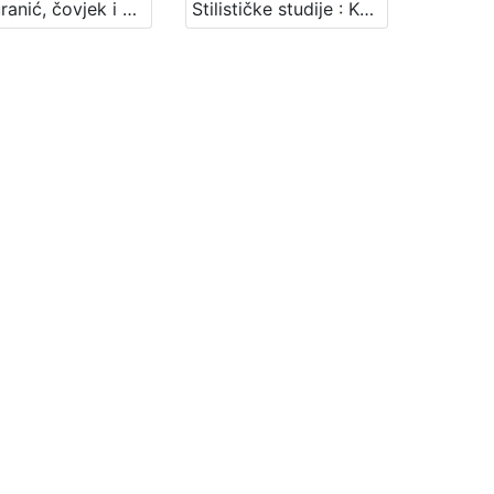
Mažuranić, čovjek i pjesnik : Književni petak, 29. 1. 1965. / govori Ivo Frangeš ; urednik Stanislav Škunca
Stilističke studije : Književni petak, 22. 1. 1960., Radnički dom / govori Ivo Frangeš ; urednica Vera Mudri-Škunca