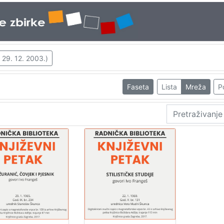
 29. 12. 2003.)
Faseta
Lista
Mreža
P