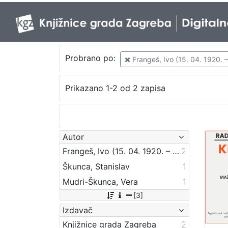
Probrano po:
Frangeš, Ivo (15. 04. 1920. –
Prikazano 1-2 od 2 zapisa
Autor
Frangeš, Ivo (15. 04. 1920. – 29. 12. 2003.)
2
Škunca, Stanislav
1
Mudri-Škunca, Vera
1
[3]
Izdavač
Knjižnice grada Zagreba
2