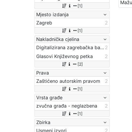
[1]
Mjesto izdanja
Zagreb
2
[1]
Nakladnička cjelina
Digitalizirana zagrebačka baština
2
Glasovi Književnog petka
2
[2]
Prava
Zaštićeno autorskim pravom
2
[1]
Vrsta građe
zvučna građa - neglazbena
2
[1]
Zbirka
Usmeni izvori
2