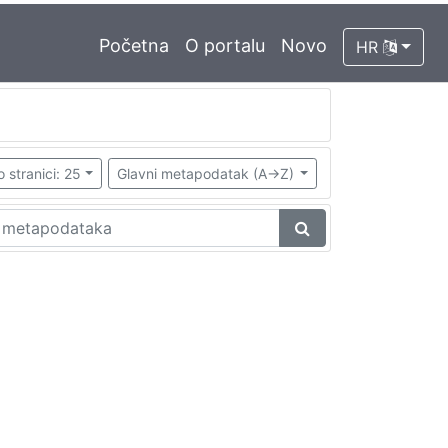
Početna
O portalu
Novo
HR
o stranici: 25
Glavni metapodatak (A->Z)