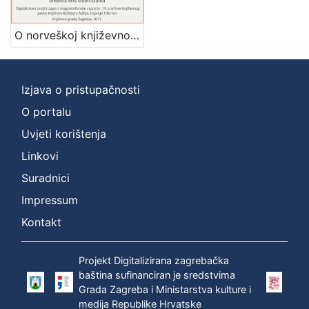
Mjesto
izdanja
O norveškoj književnosti : Književni petak, 15. 5. 1959., Radnički dom / govori Željko Takač ; urednica Vera Mudri-Škunca
Zagreb
1
Izjava o pristupačnosti
O portalu
[
1
Uvjeti korištenja
]
Linkovi
Nakladnička
Suradnici
cjelina
Impressum
Digitalizirana zagrebačka baština
1
Glasovi Književnog petka
1
Kontakt
Projekt Digitalizirana zagrebačka
baština sufinanciran je sredstvima
[
Grada Zagreba i Ministarstva kulture i
2
medija Republike Hrvatske