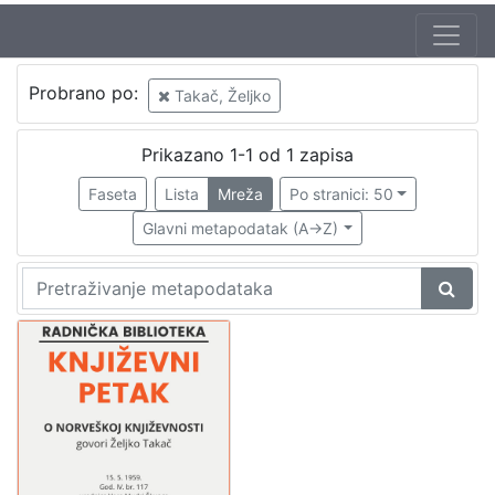
Autor
Probrano po:
Takač, Željko
Mudri-Škunca, Vera
1
Takač, Željko
1
Prikazano 1-1 od 1 zapisa
Faseta
Lista
Mreža
Po stranici: 50
Glavni metapodatak (A->Z)
[
2
]
Izdavač
Knjižnice grada Zagreba
1
[
1
]