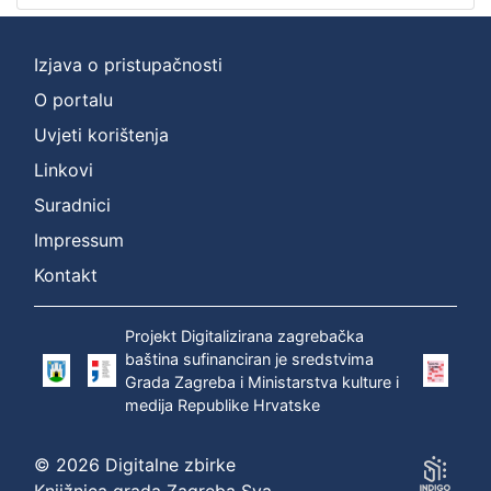
[
2
Izjava o pristupačnosti
]
O portalu
Prava
Zaštićeno autorskim pravom
1
Uvjeti korištenja
Linkovi
Suradnici
[
Impressum
1
Kontakt
]
Vrsta
građe
Projekt Digitalizirana zagrebačka
baština sufinanciran je sredstvima
zvučna građa - neglazbena
1
Grada Zagreba i Ministarstva kulture i
medija Republike Hrvatske
© 2026 Digitalne zbirke
[
1
Knjižnica grada Zagreba Sva