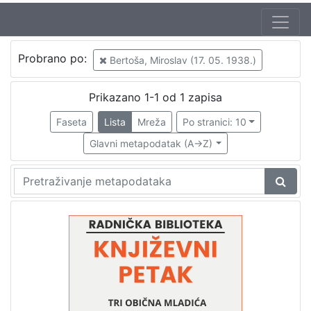
Autor
Probrano po:
Bertoša, Miroslav (17. 05. 1938.)
Majetić, Alojz (30. 08. 1938.)
1
Mudri-Škunca, Vera
1
Prikazano 1-1 od 1 zapisa
Bertoša, Miroslav (17. 05. 1938.)
1
Faseta
Lista
Mreža
Po stranici: 10
Majdak, Zvonimir (26. 01. 1938. – 20. 07. 2017.)
1
Glavni metapodatak (A->Z)
[
4
]
Izdavač
Knjižnice grada Zagreba
1