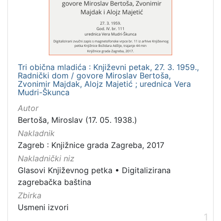
[
1
]
Mjesto
izdanja
Tri obična mladića : Književni petak, 27. 3. 1959.,
Zagreb
1
Radnički dom / govore Miroslav Bertoša,
Zvonimir Majdak, Alojz Majetić ; urednica Vera
Mudri-Škunca
Autor
[
Bertoša, Miroslav (17. 05. 1938.)
1
Nakladnik
]
Zagreb : Knjižnice grada Zagreba, 2017
Nakladnička
Nakladnički niz
cjelina
Glasovi Književnog petka
•
Digitalizirana
Digitalizirana zagrebačka baština
1
zagrebačka baština
Glasovi Književnog petka
1
Zbirka
Usmeni izvori
1