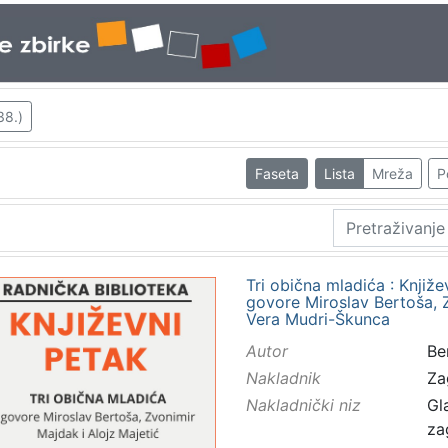
38.)
Faseta
Lista
Mreža
P
Tri obična mladića : Knjiže
govore Miroslav Bertoša, Z
Vera Mudri-Škunca
Autor
Be
Nakladnik
Za
Nakladnički niz
Gl
za