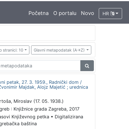
Početna
O portalu
Novo
HR
o stranici: 10
Glavni metapodatak (A->Z)
vni petak, 27. 3. 1959., Radnički dom /
vonimir Majdak, Alojz Majetić ; urednica
rtoša, Miroslav (17. 05. 1938.)
greb : Knjižnice grada Zagreba, 2017
asovi Književnog petka
•
Digitalizirana
grebačka baština