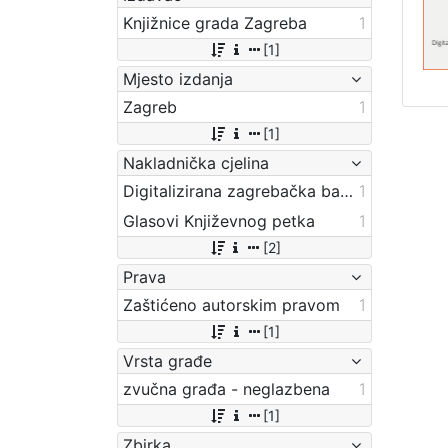
Knjižnice grada Zagreba
1
[1]
Mjesto izdanja
Zagreb
1
[1]
Nakladnička cjelina
Digitalizirana zagrebačka baština
1
Glasovi Književnog petka
1
[2]
Prava
Zaštićeno autorskim pravom
1
[1]
Vrsta građe
zvučna građa - neglazbena
1
[1]
Zbirka