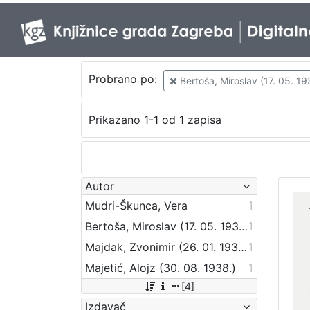
Probrano po:
Bertoša, Miroslav (17. 05. 19
Prikazano 1-1 od 1 zapisa
Autor
Mudri-Škunca, Vera
1
Bertoša, Miroslav (17. 05. 1938.)
1
Majdak, Zvonimir (26. 01. 1938. – 20. 07. 2017.)
1
Majetić, Alojz (30. 08. 1938.)
1
[4]
Izdavač