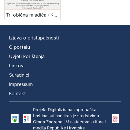
[
1
Tri obična mladića : Književni petak, 27. 3. 1959., Radnički dom / govore Miroslav Bertoša, Zvonimir Majdak, Alojz Majetić ; urednica Vera Mudri-Škunca
]
Mjesto
izdanja
Izjava o pristupačnosti
Zagreb
1
O portalu
Uvjeti korištenja
Linkovi
[
1
Suradnici
]
Impressum
Nakladnička
Kontakt
cjelina
Digitalizirana zagrebačka baština
1
Projekt Digitalizirana zagrebačka
Glasovi Književnog petka
1
baština sufinanciran je sredstvima
Grada Zagreba i Ministarstva kulture i
medija Republike Hrvatske