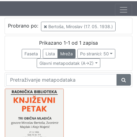
Autor
Probrano po:
Bertoša, Miroslav (17. 05. 1938.)
Mudri-Škunca, Vera
1
Bertoša, Miroslav (17. 05. 1938.)
1
Prikazano 1-1 od 1 zapisa
Majdak, Zvonimir (26. 01. 1938. – 20. 07. 2017.)
1
Faseta
Lista
Mreža
Po stranici: 50
Majetić, Alojz (30. 08. 1938.)
1
Glavni metapodatak (A->Z)
[
4
]
Izdavač
Knjižnice grada Zagreba
1