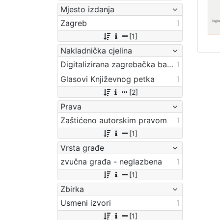
Mjesto izdanja
Zagreb
1
[1]
Nakladnička cjelina
Digitalizirana zagrebačka baština
1
Glasovi Književnog petka
1
[2]
Prava
Zaštićeno autorskim pravom
1
[1]
Vrsta građe
zvučna građa - neglazbena
1
[1]
Zbirka
Usmeni izvori
1
[1]