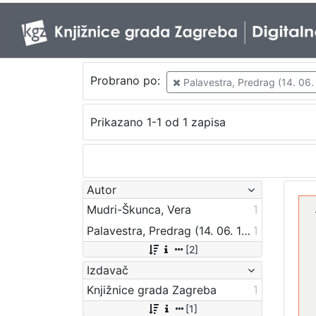
Probrano po:
Palavestra, Predrag (14. 06. 
Prikazano 1-1 od 1 zapisa
Autor
Mudri-Škunca, Vera
1
Palavestra, Predrag (14. 06. 1930. – 19. 08. 2014.)
1
[2]
Izdavač
Knjižnice grada Zagreba
1
[1]