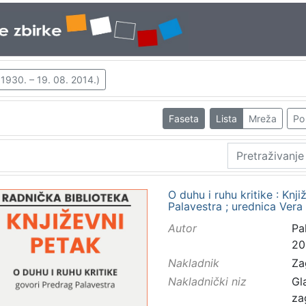
1930. – 19. 08. 2014.)
Faseta
Lista
Mreža
Po 
O duhu i ruhu kritike : Knj
Palavestra ; urednica Ver
Autor
Pa
20
Nakladnik
Za
Nakladnički niz
Gl
za