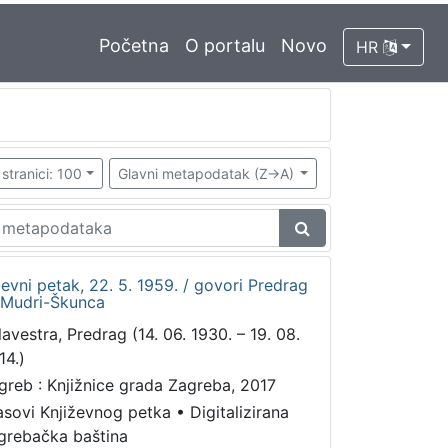
Početna
O portalu
Novo
HR
stranici: 100
Glavni metapodatak (Z->A)
iževni petak, 22. 5. 1959. / govori Predrag
a Mudri-Škunca
lavestra, Predrag (14. 06. 1930. – 19. 08.
14.)
greb : Knjižnice grada Zagreba, 2017
asovi Književnog petka
•
Digitalizirana
grebačka baština