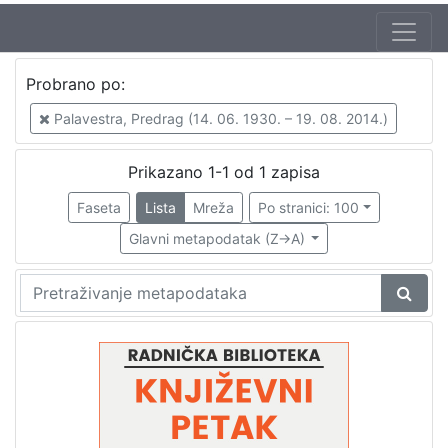
Autor
Probrano po:
Mudri-Škunca, Vera
1
Palavestra, Predrag (14. 06. 1930. – 19. 08. 2014.)
Palavestra, Predrag (14. 06. 1930. – 19. 08. 2014.)
1
Prikazano 1-1 od 1 zapisa
Faseta
Lista
Mreža
Po stranici: 100
[
2
Glavni metapodatak (Z->A)
]
Izdavač
Knjižnice grada Zagreba
1
[
1
]