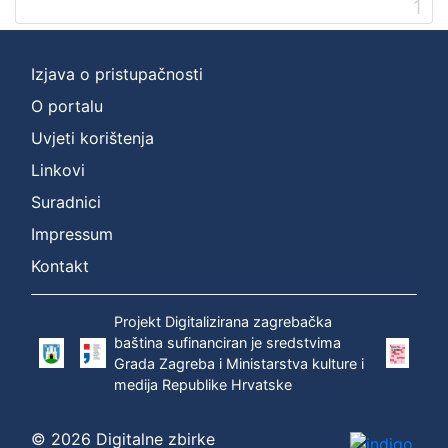
1
]
Prava
Zaštićeno autorskim pravom
1
Izjava o pristupačnosti
O portalu
Uvjeti korištenja
[
Linkovi
1
]
Suradnici
Vrsta
Impressum
građe
Kontakt
zvučna građa - neglazbena
1
Projekt Digitalizirana zagrebačka
baština sufinanciran je sredstvima
Grada Zagreba i Ministarstva kulture i
[
medija Republike Hrvatske
1
]
Zbirka
© 2026 Digitalne zbirke