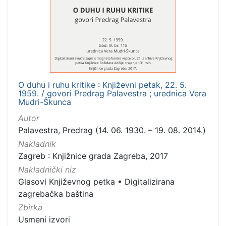
Mjesto
izdanja
Zagreb
1
O duhu i ruhu kritike : Književni petak, 22. 5.
[
1959. / govori Predrag Palavestra ; urednica Vera
1
Mudri-Škunca
]
Autor
Nakladnička
Palavestra, Predrag (14. 06. 1930. – 19. 08. 2014.)
cjelina
Nakladnik
Digitalizirana zagrebačka baština
1
Zagreb : Knjižnice grada Zagreba, 2017
Glasovi Književnog petka
1
Nakladnički niz
Glasovi Književnog petka
•
Digitalizirana
zagrebačka baština
Zbirka
[
2
Usmeni izvori