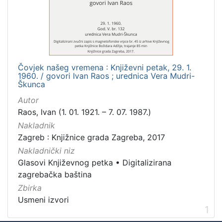
Mjesto
izdanja
Zagreb
1
Čovjek našeg vremena : Književni petak, 29. 1.
1960. / govori Ivan Raos ; urednica Vera Mudri-
[
Škunca
1
Autor
]
Raos, Ivan (1. 01. 1921. – 7. 07. 1987.)
Nakladnička
Nakladnik
cjelina
Zagreb : Knjižnice grada Zagreba, 2017
Digitalizirana zagrebačka baština
1
Nakladnički niz
Glasovi Književnog petka
1
Glasovi Književnog petka
•
Digitalizirana
zagrebačka baština
Zbirka
Usmeni izvori
[
1
2