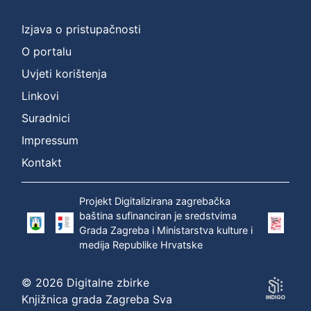
]
Prava
Izjava o pristupačnosti
Zaštićeno autorskim pravom
1
O portalu
Uvjeti korištenja
Linkovi
[
Suradnici
1
]
Impressum
Vrsta
Kontakt
građe
zvučna građa - neglazbena
1
Projekt Digitalizirana zagrebačka
baština sufinanciran je sredstvima
Grada Zagreba i Ministarstva kulture i
medija Republike Hrvatske
[
1
© 2026 Digitalne zbirke
]
Knjižnica grada Zagreba Sva
Zbirka