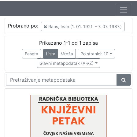
Autor
Probrano po:
Raos, Ivan (1. 01. 1921. – 7. 07. 1987.)
Mudri-Škunca, Vera
1
Raos, Ivan (1. 01. 1921. – 7. 07. 1987.)
1
Prikazano 1-1 od 1 zapisa
Faseta
Lista
Mreža
Po stranici: 10
Glavni metapodatak (A->Z)
[
2
]
Izdavač
Knjižnice grada Zagreba
1
[
1
]