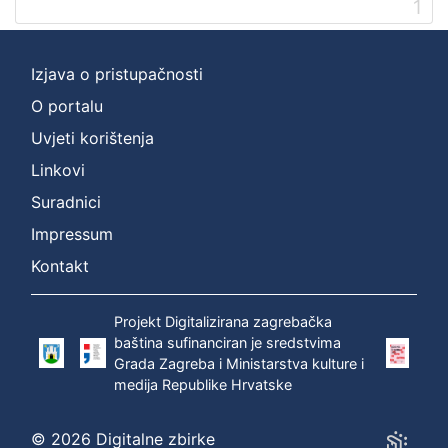
1
]
Prava
Zaštićeno autorskim pravom
1
Izjava o pristupačnosti
O portalu
Uvjeti korištenja
[
Linkovi
1
]
Suradnici
Vrsta
Impressum
građe
Kontakt
zvučna građa - neglazbena
1
Projekt Digitalizirana zagrebačka
baština sufinanciran je sredstvima
Grada Zagreba i Ministarstva kulture i
[
medija Republike Hrvatske
1
]
Zbirka
© 2026 Digitalne zbirke