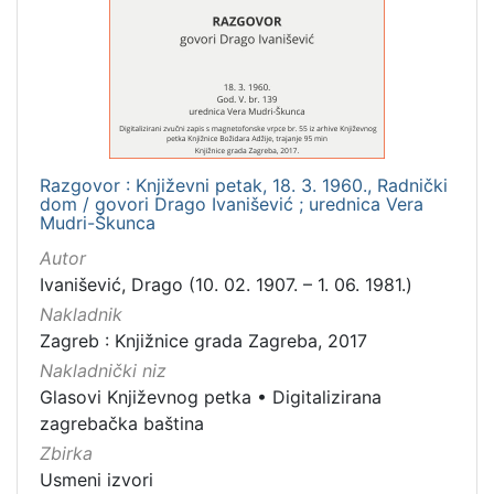
Mjesto
izdanja
Zagreb
1
Razgovor : Književni petak, 18. 3. 1960., Radnički
[
dom / govori Drago Ivanišević ; urednica Vera
1
Mudri-Škunca
]
Autor
Nakladnička
Ivanišević, Drago (10. 02. 1907. – 1. 06. 1981.)
cjelina
Nakladnik
Digitalizirana zagrebačka baština
1
Zagreb : Knjižnice grada Zagreba, 2017
Glasovi Književnog petka
1
Nakladnički niz
Glasovi Književnog petka
•
Digitalizirana
zagrebačka baština
Zbirka
[
2
Usmeni izvori