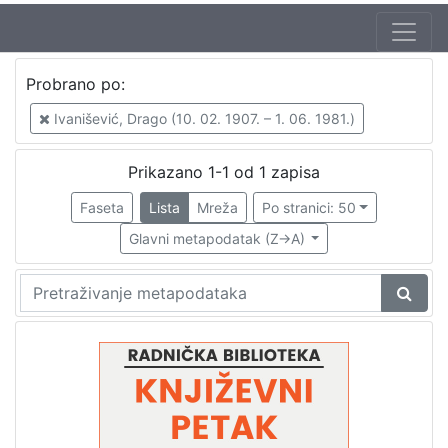
Autor
Probrano po:
Mudri-Škunca, Vera
1
Ivanišević, Drago (10. 02. 1907. – 1. 06. 1981.)
Ivanišević, Drago (10. 02. 1907. – 1. 06. 1981.)
1
Prikazano 1-1 od 1 zapisa
Faseta
Lista
Mreža
Po stranici: 50
[
2
Glavni metapodatak (Z->A)
]
Izdavač
Knjižnice grada Zagreba
1
[
1
]