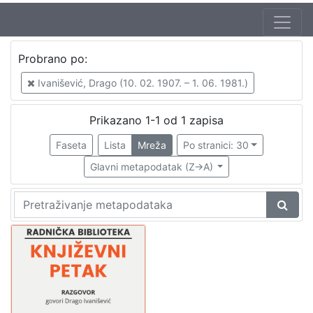
Autor
Probrano po:
Mudri-Škunca, Vera
1
Ivanišević, Drago (10. 02. 1907. – 1. 06. 1981.)
Ivanišević, Drago (10. 02. 1907. – 1. 06. 1981.)
1
Prikazano 1-1 od 1 zapisa
Faseta
Lista
Mreža
Po stranici: 30
[
2
Glavni metapodatak (Z->A)
]
Izdavač
Knjižnice grada Zagreba
1
[
1
]