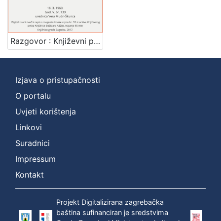
Mjesto
izdanja
Zagreb
1
Razgovor : Književni petak, 18. 3. 1960., Radnički dom / govori Drago Ivanišević ; urednica Vera Mudri-Škunca
Izjava o pristupačnosti
[
1
O portalu
]
Uvjeti korištenja
Nakladnička
Linkovi
cjelina
Suradnici
Digitalizirana zagrebačka baština
1
Glasovi Književnog petka
1
Impressum
Kontakt
Projekt Digitalizirana zagrebačka
[
baština sufinanciran je sredstvima
2