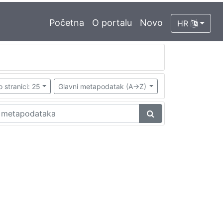
Početna
O portalu
Novo
HR
o stranici: 25
Glavni metapodatak (A->Z)