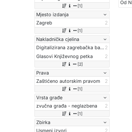
[1]
Mjesto izdanja
Zagreb
2
[1]
Nakladnička cjelina
Digitalizirana zagrebačka baština
2
Glasovi Književnog petka
2
[2]
Prava
Zaštićeno autorskim pravom
2
[1]
Vrsta građe
zvučna građa - neglazbena
2
[1]
Zbirka
Usmeni izvori
2