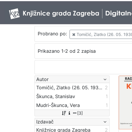
Probrano po:
Tomičić, Zlatko (26. 05. 1930
Prikazano 1-2 od 2 zapisa
Autor
Tomičić, Zlatko (26. 05. 1930. – 16. 06. 2008.)
2
Škunca, Stanislav
1
Mudri-Škunca, Vera
1
[3]
Izdavač
Knjižnice grada Zagreba
2