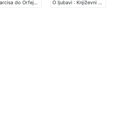
Od Narcisa do Orfeja : Književni petak, 8. 12. 1961. / govori Zlatko Tomičić ; urednica Vera Mudri-Škunca
O ljubavi : Književni petak, 19. 3. 1965. / govori Zlatko Tomičić ; urednik Stanislav Škunca