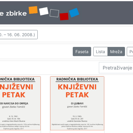
. – 16. 06. 2008.)
Faseta
Lista
Mreža
P