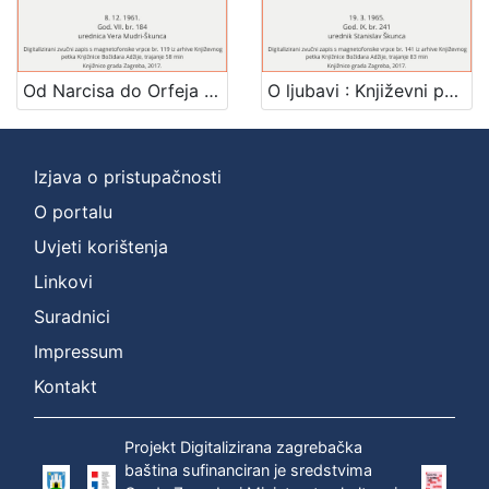
1
]
Mjesto
izdanja
Od Narcisa do Orfeja : Književni petak, 8. 12. 1961. / govori Zlatko Tomičić ; urednica Vera Mudri-Škunca
O ljubavi : Književni petak, 19. 3. 1965. / govori Zlatko Tomičić ; urednik Stanislav Škunca
Zagreb
2
Izjava o pristupačnosti
O portalu
[
1
Uvjeti korištenja
]
Linkovi
Nakladnička
Suradnici
cjelina
Digitalizirana zagrebačka baština
2
Impressum
Glasovi Književnog petka
2
Kontakt
Projekt Digitalizirana zagrebačka
baština sufinanciran je sredstvima
[