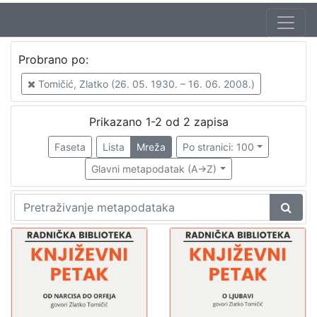
Autor
Probrano po:
Tomičić, Zlatko (26. 05. 1930. – 16. 06. 2008.)
2
Tomičić, Zlatko (26. 05. 1930. – 16. 06. 2008.)
Škunca, Stanislav
1
Mudri-Škunca, Vera
1
Prikazano 1-2 od 2 zapisa
Faseta
Lista
Mreža
Po stranici: 100
Glavni metapodatak (A->Z)
[
3
]
Izdavač
Knjižnice grada Zagreba
2
[