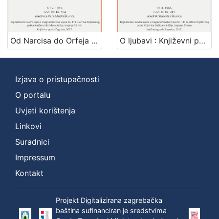
1
]
Mjesto
izdanja
Od Narcisa do Orfeja : Književni petak, 8. 12. 1961. / govori Zlatko Tomičić ; urednica Vera Mudri-Škunca
O ljubavi : Književni petak, 19. 3. 1965. / govori Zlatko Tomičić ; urednik Stanislav Škunca
Zagreb
2
Izjava o pristupačnosti
O portalu
[
1
Uvjeti korištenja
]
Linkovi
Nakladnička
Suradnici
cjelina
Digitalizirana zagrebačka baština
2
Impressum
Glasovi Književnog petka
2
Kontakt
Projekt Digitalizirana zagrebačka
baština sufinanciran je sredstvima
[