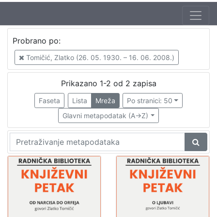
Autor
Probrano po:
Tomičić, Zlatko (26. 05. 1930. – 16. 06. 2008.)
2
Tomičić, Zlatko (26. 05. 1930. – 16. 06. 2008.)
Škunca, Stanislav
1
Mudri-Škunca, Vera
1
Prikazano 1-2 od 2 zapisa
Faseta
Lista
Mreža
Po stranici: 50
Glavni metapodatak (A->Z)
[
3
]
Izdavač
Knjižnice grada Zagreba
2
[