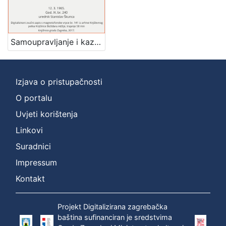
Mjesto
izdanja
Zagreb
1
Samoupravljanje i kazališna kriza : Književni petak, 12. 3. 1965., Radnički dom / govori Mladen Škiljan ; urednik Stanislav Škunca
Izjava o pristupačnosti
[
1
O portalu
]
Uvjeti korištenja
Nakladnička
Linkovi
cjelina
Suradnici
Digitalizirana zagrebačka baština
1
Glasovi Književnog petka
1
Impressum
Kontakt
Projekt Digitalizirana zagrebačka
[
baština sufinanciran je sredstvima
2