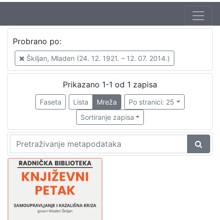
Autor
Probrano po:
Škunca, Stanislav
1
Škiljan, Mladen (24. 12. 1921. – 12. 07. 2014.)
Škiljan, Mladen (24. 12. 1921. – 12. 07. 2014.)
1
Prikazano 1-1 od 1 zapisa
Faseta
Lista
Mreža
Po stranici: 25
[
2
Sortiranje zapisa
]
Izdavač
Knjižnice grada Zagreba
1
[
1
]