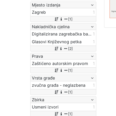
Mjesto izdanja
Zagreb
1
[1]
Nakladnička cjelina
Digitalizirana zagrebačka baština
1
Glasovi Književnog petka
1
[2]
Prava
Zaštićeno autorskim pravom
1
[1]
Vrsta građe
zvučna građa - neglazbena
1
[1]
Zbirka
Usmeni izvori
1
[1]