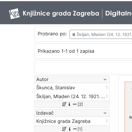
Probrano po:
Škiljan, Mladen (24. 12. 1921.
Prikazano 1-1 od 1 zapisa
Autor
Škunca, Stanislav
1
Škiljan, Mladen (24. 12. 1921. – 12. 07. 2014.)
1
[2]
Izdavač
Knjižnice grada Zagreba
1
[1]