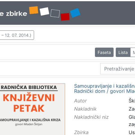
 – 12. 07. 2014.)
Faseta
Lista
Samoupravljanje i kazališna
Radnički dom / govori Mlad
Autor
Ški
Nakladnik
Za
Nakladnički niz
Gl
za
Zbirka
Us