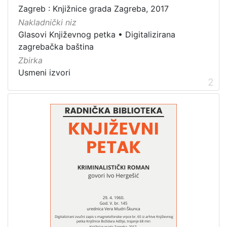
Zagreb : Knjižnice grada Zagreba, 2017
Zbirka
Nakladnički niz
Usmeni izvori
4
Glasovi Književnog petka
•
Digitalizirana
zagrebačka baština
Zbirka
[
Usmeni izvori
1
2
]