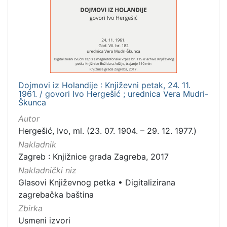
1
]
Mjesto
izdanja
Zagreb
4
Dojmovi iz Holandije : Književni petak, 24. 11.
1961. / govori Ivo Hergešić ; urednica Vera Mudri-
[
Škunca
1
Autor
]
Hergešić, Ivo, ml. (23. 07. 1904. – 29. 12. 1977.)
Nakladnička
Nakladnik
cjelina
Zagreb : Knjižnice grada Zagreba, 2017
Digitalizirana zagrebačka baština
4
Nakladnički niz
Glasovi Književnog petka
4
Glasovi Književnog petka
•
Digitalizirana
zagrebačka baština
Zbirka
Usmeni izvori
[