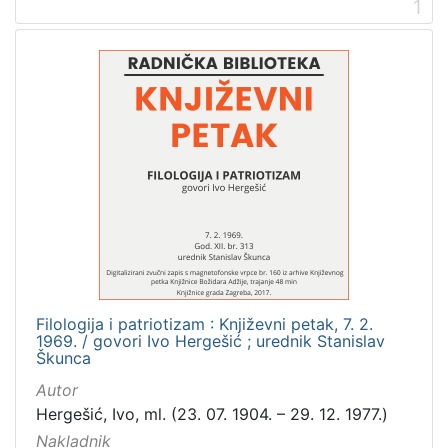
1
2
]
Prava
Zaštićeno autorskim pravom
4
[
1
]
Vrsta
građe
zvučna građa - neglazbena
4
Filologija i patriotizam : Književni petak, 7. 2.
1969. / govori Ivo Hergešić ; urednik Stanislav
Škunca
Autor
[
Hergešić, Ivo, ml. (23. 07. 1904. – 29. 12. 1977.)
1
]
Nakladnik