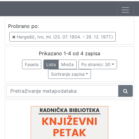
Autor
Probrano po:
Hergešić, Ivo, ml. (23. 07. 1904. – 29. 12. 1977.)
4
Hergešić, Ivo, ml. (23. 07. 1904. – 29. 12. 1977.)
Mudri-Škunca, Vera
3
Škunca, Stanislav
1
Prikazano 1-4 od 4 zapisa
Faseta
Lista
Mreža
Po stranici: 30
Sortiranje zapisa
[
3
]
Izdavač
Knjižnice grada Zagreba
4
[