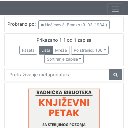
Autor
Probrano po:
Hećimović, Branko (9. 03. 1934.)
Mudri-Škunca, Vera
1
Hergešić, Ivo, ml. (23. 07. 1904. – 29. 12. 1977.)
1
Prikazano 1-1 od 1 zapisa
Hećimović, Branko (9. 03. 1934.)
1
Faseta
Lista
Mreža
Po stranici: 100
Suvin, Darko (19. 07. 1930.)
1
Sortiranje zapisa
[
4
]
Izdavač
Knjižnice grada Zagreba
1