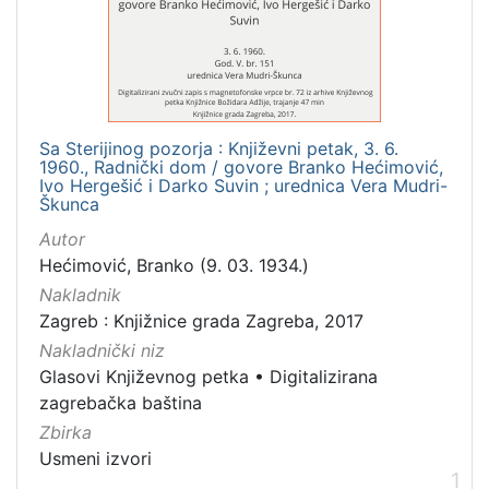
[
1
]
Mjesto
izdanja
Sa Sterijinog pozorja : Književni petak, 3. 6.
Zagreb
1
1960., Radnički dom / govore Branko Hećimović,
Ivo Hergešić i Darko Suvin ; urednica Vera Mudri-
Škunca
Autor
[
Hećimović, Branko (9. 03. 1934.)
1
Nakladnik
]
Zagreb : Knjižnice grada Zagreba, 2017
Nakladnička
Nakladnički niz
cjelina
Glasovi Književnog petka
•
Digitalizirana
Digitalizirana zagrebačka baština
1
zagrebačka baština
Glasovi Književnog petka
1
Zbirka
Usmeni izvori
1