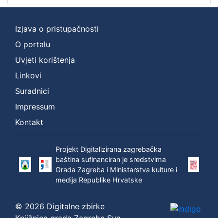
[
2
Izjava o pristupačnosti
]
O portalu
Prava
Zaštićeno autorskim pravom
1
Uvjeti korištenja
Linkovi
Suradnici
[
Impressum
1
Kontakt
]
Vrsta
građe
Projekt Digitalizirana zagrebačka
baština sufinanciran je sredstvima
zvučna građa - neglazbena
1
Grada Zagreba i Ministarstva kulture i
medija Republike Hrvatske
© 2026 Digitalne zbirke
[
1
Knjižnica grada Zagreba Sva